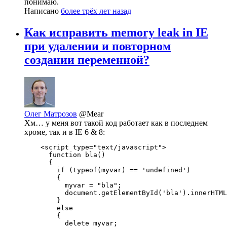
понимаю.
Написано
более трёх лет назад
Как исправить memory leak in IE
при удалении и повторном
создании переменной?
Олег Матрозов
@Mear
Хм… у меня вот такой код работает как в последнем
хроме, так и в IE 6 & 8:
    <script type="text/javascript">

      function bla()

      {

        if (typeof(myvar) == 'undefined')

        {

          myvar = "bla";

          document.getElementById('bla').innerHTML
        }

        else

        {

          delete myvar;
