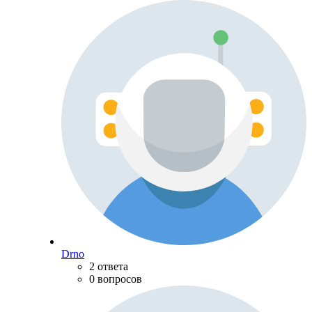
Drno
2 ответа
0 вопросов