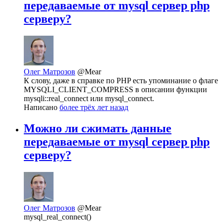
передаваемые от mysql сервер php
серверу?
Олег Матрозов
@Mear
К слову, даже в справке по PHP есть упоминание о флаге
MYSQLI_CLIENT_COMPRESS в описании функции
mysqli::real_connect или mysql_connect.
Написано
более трёх лет назад
Можно ли сжимать данные
передаваемые от mysql сервер php
серверу?
Олег Матрозов
@Mear
mysql_real_connect()