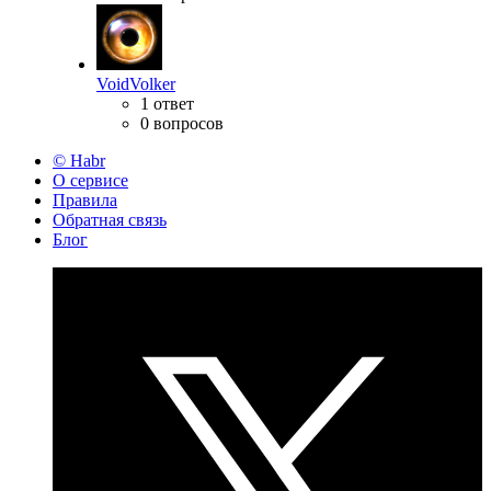
VoidVolker
1 ответ
0 вопросов
© Habr
О сервисе
Правила
Обратная связь
Блог