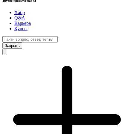
другие проекты хабра
Хабр
Q&A
Карьера
Курсы
Закрыть