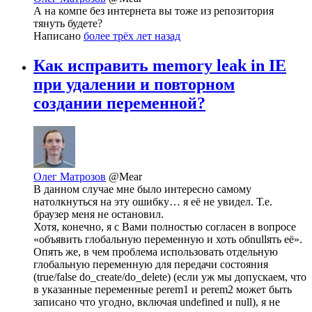
А на компе без интернета вы тоже из репозитория
тянуть будете?
Написано
более трёх лет назад
Как исправить memory leak in IE
при удалении и повторном
создании переменной?
Олег Матрозов
@Mear
В данном случае мне было интересно самому
натолкнуться на эту ошибку… я её не увидел. Т.е.
браузер меня не остановил.
Хотя, конечно, я с Вами полностью согласен в вопросе
«объявить глобальную переменную и хоть обnullять её».
Опять же, в чем проблема использовать отдельную
глобальную переменную для передачи состояния
(true/false do_create/do_delete) (если уж мы допускаем, что
в указанные переменные perem1 и perem2 может быть
записано что угодно, включая undefined и null), я не