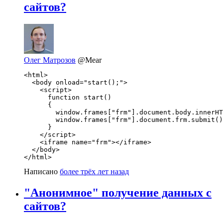
сайтов?
Олег Матрозов
@Mear
<html>

  <body onload="start();">

    <script>

      function start()

      {

        window.frames["frm"].document.body.innerHT
        window.frames["frm"].document.frm.submit()
      }

    </script>

    <iframe name="frm"></iframe>

  </body>

Написано
более трёх лет назад
"Анонимное" получение данных с
сайтов?