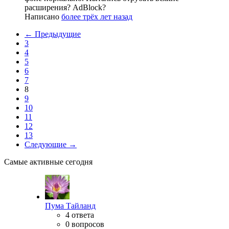
расширения? AdBlock?
Написано
более трёх лет назад
← Предыдущие
3
4
5
6
7
8
9
10
11
12
13
Следующие →
Самые активные сегодня
Пума Тайланд
4 ответа
0 вопросов