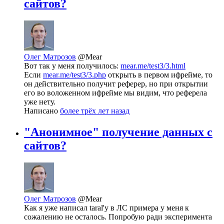
сайтов?
Олег Матрозов
@Mear
Вот так у меня получилось:
mear.me/test3/3.html
Если
mear.me/test3/3.php
открыть в первом ифрейме, то
он действительно получит реферер, но при открытии
его во воложенном ифрейме мы видим, что реферела
уже нету.
Написано
более трёх лет назад
"Анонимное" получение данных с
сайтов?
Олег Матрозов
@Mear
Как я уже написал taral'у в ЛС примера у меня к
сожалению не осталось. Попробую ради эксперимента