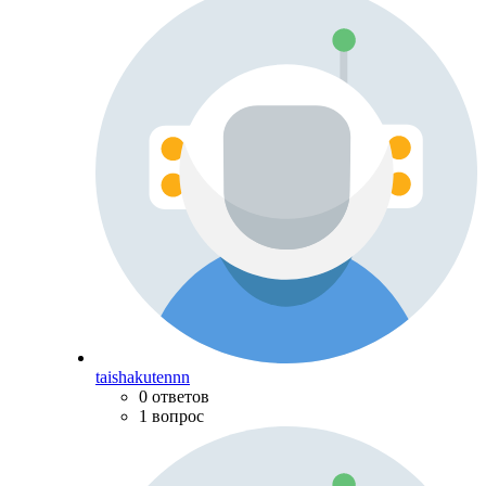
taishakutennn
0 ответов
1 вопрос