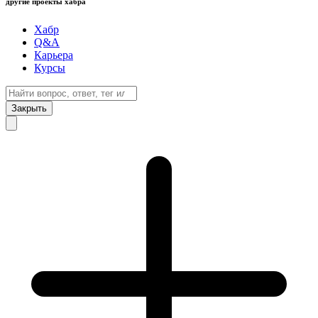
другие проекты хабра
Хабр
Q&A
Карьера
Курсы
Закрыть