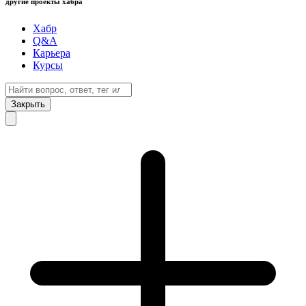
другие проекты хабра
Хабр
Q&A
Карьера
Курсы
Закрыть