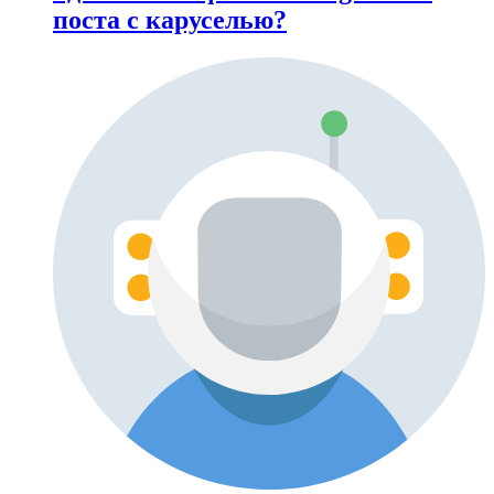
поста с каруселью?