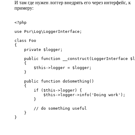
И там где нужен логгер внедрять его через интерфейс, к
примеру:
<?php

use Psr\Log\LoggerInterface;

class Foo

{

    private $logger;

    public function __construct(LoggerInterface $l
    {

        $this->logger = $logger;

    }

    public function doSomething()

    {

        if ($this->logger) {

            $this->logger->info('Doing work');

        }

        // do something useful

    }

}