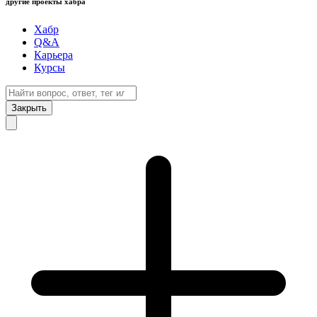
другие проекты хабра
Хабр
Q&A
Карьера
Курсы
Закрыть