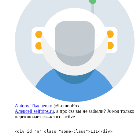
Antony Tkachenko
@LemonFox
Алексей selftrips.ru
, а про css вы не забыли? Js-код только
переключает css-класс .active
<div id="n" class="some-class">111</div>
