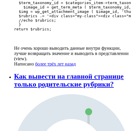
  $term_taxonomy_id = $categories_item->term_taxon
    $image_id = get_term_meta ( $term_taxonomy_id,
  $img = wp_get_attachment_image ( $image_id, 'thu
  $rubrics .= '<div class="my-class"><div class="m
  //echo $rubrics;

  }

return $rubrics;
Не очень хорошо выводить данные внутри функции,
лучше возвращать значение и выводить в представлении
(view).
Написано
более трёх лет назад
Как вывести на главной странице
только родительские рубрики?