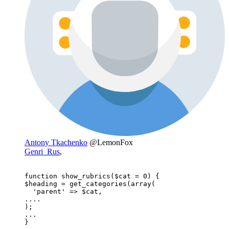
Antony Tkachenko
@LemonFox
Genri_Rus
,
function show_rubrics($cat = 0) { 

$heading = get_categories(array(

  'parent' => $cat,

....

);

...

}
