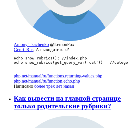
Antony Tkachenko
@LemonFox
Genri_Rus
, А выводите как?
echo show_rubrics(); //index.php

echo show_rubrics(get_query_var('cat'));  //catego
php.net/manual/ru/functions.returning-values.php
php.net/manual/ru/function.echo.php
Написано
более трёх лет назад
Как вывести на главной странице
только родительские рубрики?