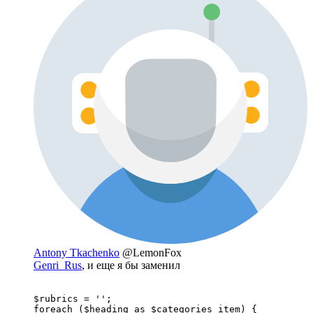
Antony Tkachenko
@LemonFox
Genri_Rus
, и еще я бы заменил
$rubrics = '';

foreach ($heading as $categories_item) {
