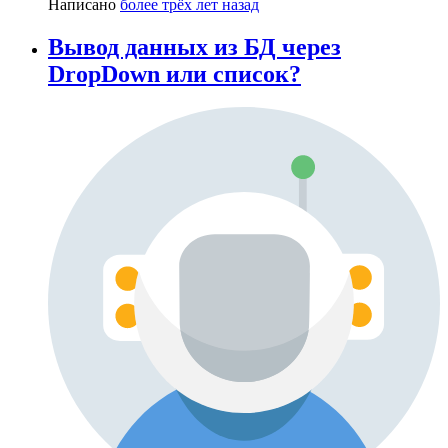
Написано
более трёх лет назад
Вывод данных из БД через
DropDown или список?