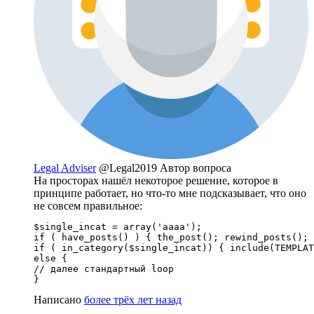
Legal Adviser
@Legal2019
Автор вопроса
На просторах нашёл некоторое решение, которое в
принципе работает, но что-то мне подсказывает, что оно
не совсем правильное:
$single_incat = array('aaaa');

if ( have_posts() ) { the_post(); rewind_posts(); 
if ( in_category($single_incat)) { include(TEMPLAT
else {

// далее стандартный loop

}
Написано
более трёх лет назад