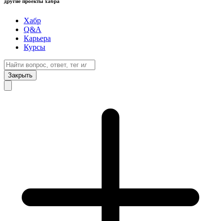
другие проекты хабра
Хабр
Q&A
Карьера
Курсы
Закрыть