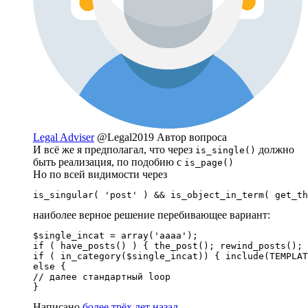
Legal Adviser
@Legal2019
Автор вопроса
И всё же я предполагал, что через
должно
is_single()
быть реализация, по подобию с
is_page()
Но по всей видимости через
is_singular( 'post' ) && is_object_in_term( get_th
наиболее верное решение перебивающее вариант:
$single_incat = array('aaaa');

if ( have_posts() ) { the_post(); rewind_posts(); 
if ( in_category($single_incat)) { include(TEMPLAT
else {

// далее стандартный loop

}
Написано
более трёх лет назад