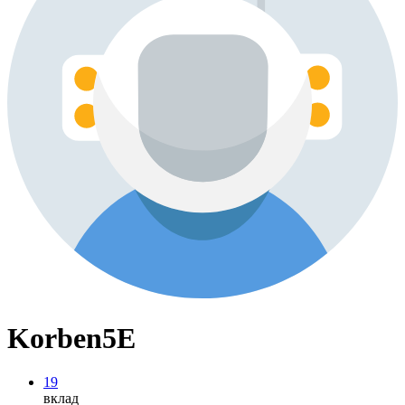
Korben5E
19
вклад