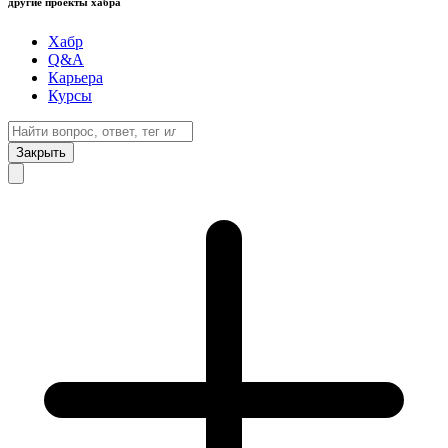
другие проекты хабра
Хабр
Q&A
Карьера
Курсы
Закрыть