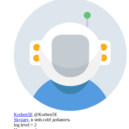
Korben5E
@Korben5E
Skyzary
, в smb.cobf добавить
log level = 2