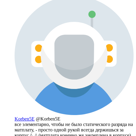
Korben5E
@Korben5E
все элементарно, чтобы не было статического разряда на
матплату, - просто одной рукой всегда держишься за
корпус ^_^ (матплата конечно же закреплена в корпусе)