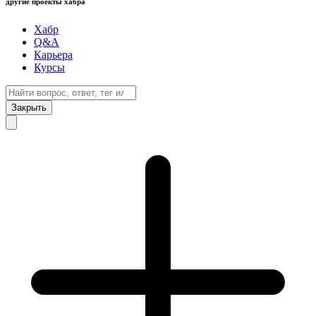
другие проекты хабра
Хабр
Q&A
Карьера
Курсы
Закрыть