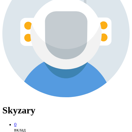
Skyzary
0
вклад