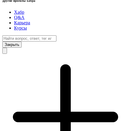
другие проекты хабра
Хабр
Q&A
Карьера
Курсы
Закрыть