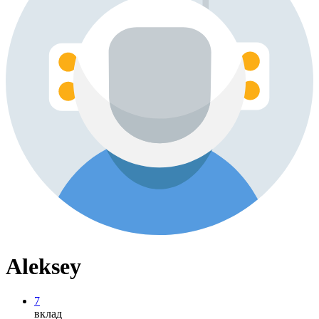
Aleksey
7
вклад