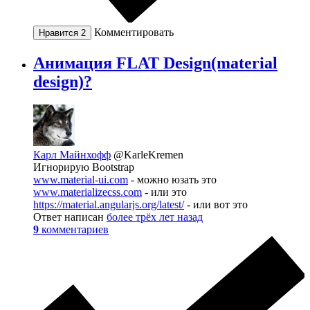
Комментировать
Нравится
2
Анимация FLAT Design(material
design)?
Карл Майнхофф
@KarleKremen
Игнорирую Bootstrap
www.material-ui.com
- можно юзать это
www.materializecss.com
- или это
https://material.angularjs.org/latest/
- или вот это
Ответ написан
более трёх лет назад
9
комментариев