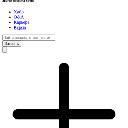
другие проекты хабра
Хабр
Q&A
Карьера
Курсы
Закрыть