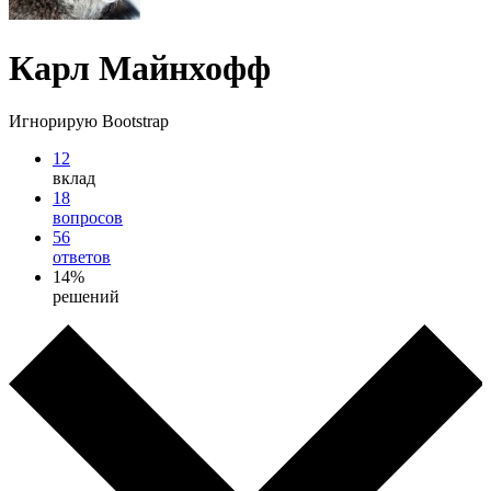
Карл Майнхофф
Игнорирую Bootstrap
12
вклад
18
вопросов
56
ответов
14%
решений