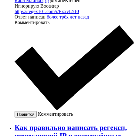
Карл Майнхофф
@KarleKremen
Игнорирую Bootstrap
https://regex101.com/r/ExxvI2/10
Ответ написан
более трёх лет назад
Комментировать
Комментировать
Нравится
Как правильно написать регексп,
отмечающий IP в определённых