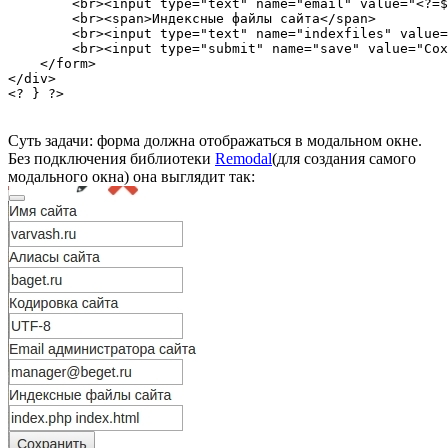
        <br><input type="text" name="email" value="<?=$
        <br><span>Индексные файлы сайта</span>

        <br><input type="text" name="indexfiles" value=
        <br><input type="submit" name="save" value="Сох
    </form>

</div>

<? } ?>
Суть задачи: форма должна отображаться в модальном окне.
Без подключения библиотеки
Remodal
(для создания самого
модального окна) она выглядит так: