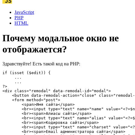
JavaScript
PHP
HTML
Почему модальное окно не
отображается?
Здравствуйте! Есть такой код на PHP:
if (isset ($edit)) {

     ...

     ...

?>

<div class="remodal" data-remodal-id="modal">

    <button data-remodal-action="close" class="remodal-
    <form method="post">

        <span>Имя сайта</span>

        <br><input type="text" name="name" value="<?=$n
        <br><span>Алиасы сайта</span>

        <br><input type="text" name="alias" value="<?=$
        <br><span>Кодировка сайта</span>

        <br><input type="text" name="charset" value="<?
        <br><span>Email администратора сайта</span>
