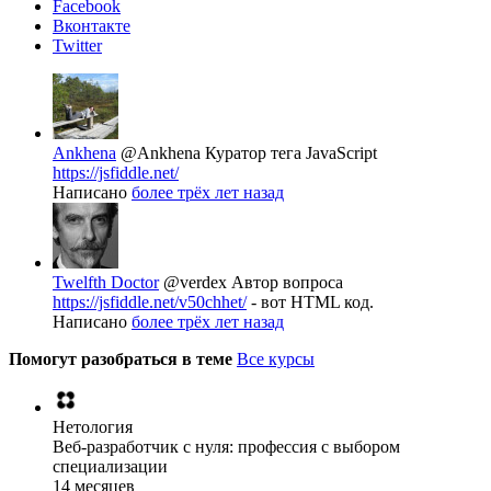
Facebook
Вконтакте
Twitter
Ankhena
@Ankhena
Куратор тега JavaScript
https://jsfiddle.net/
Написано
более трёх лет назад
Twelfth Doctor
@verdex
Автор вопроса
https://jsfiddle.net/v50chhet/
- вот HTML код.
Написано
более трёх лет назад
Помогут разобраться в теме
Все курсы
Нетология
Веб-разработчик с нуля: профессия с выбором
специализации
14 месяцев