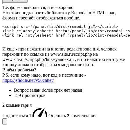
Т.е. форма выводится, и всё хорошо.
Но стоит подключить библиотеку Remodal в HTML коде,
форма перестаёт отображаться вообще.
<script src="/panel/lib/dist/remodal.js"></script>

<link rel="stylesheet" href="/panel/lib/dist/remodal.cs
<link rel="stylesheet" href="/panel/lib/dist/remodal-de
И ещё - при нажатии на кнопку редактирования, человек
переходит по ссылке из www.site.ru/script.php на
www.site.ru/script.php?link=yandex.ru , и по нажатию на эту же
кнопку должно отобразиться модальное окно.
В чём проблема?
P.S. если кому надо, вот код в песочнице -
https://jsfiddle.net/v50chhet/
Вопрос задан
более трёх лет назад
159 просмотров
2
комментария
Подписаться
1
Оценить
2
комментария