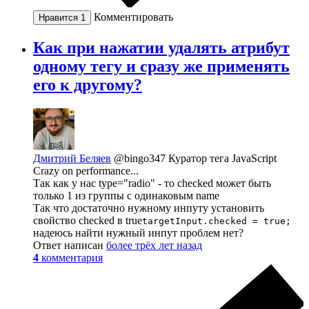
Комментировать
Нравится
1
Как при нажатии удалять атрибут
одному тегу и сразу же применять
его к другому?
Дмитрий Беляев
@bingo347
Куратор тега JavaScript
Crazy on performance...
Так как у нас type="radio" - то checked может быть
только 1 из группы с одинаковым name
Так что достаточно нужному инпуту установить
свойство checked в true
targetInput.checked = true;
надеюсь найти нужный инпут проблем нет?
Ответ написан
более трёх лет назад
4
комментария