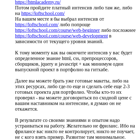
https://htmlacademy.ru/
Потом пройдите платный интенсив либо там же, либо
на
https://loftschool.com/
На вашем месте я бы выбрал интенсив от
https://loftschool.com/
либо попроще
https://loftschool.com/course/web-beginner
либо посложнее
https://loftschool.com/course/web-development
в
зависимости от текущего уровня знаний.
К тому моменту как вы окончите интенсив у вас будет
определенное знание html, css, препроцессоров,
сборщиков, jquery и javascript + как минимум один
выпускной проект в портфолио на гитхабе.
Далее вы можете брать уже готовые макеты, либо на
этих ресурсах, либо где-то еще и сделать себе еще 2-3
готовых проекта для портфолио. Чтобы кто-то их
проверял - вы можете договориться по сходной цене с
вашим наставником на интенсиве, я думаю он не
откажется.
В результате со своими знаниями и опытом надо
устраиваться на работу. Желательно не фриланс. Ибо на
фрилансе вас никто не контролирует, никто не поучает,
не с кого взять пример. Развитие там минимальное.