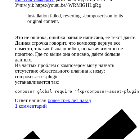
Учим yii: https://youtu.be/-WRMlGHLgRg
Installation failed, reverting ./composer.json to its
original content.
Это не ошибка, ошибка раньше написана, ее текст дайте.
Данная строчка говорит, что композер вернул все
наместо, так как была ошибка, но какая именно не
понятно. Где-то выше она описано, дайте больше
данных.
Из частых проблем с композером могу назвать
отсутствие обязательного плагина к нему:
composer-asset-plugin
устанавливается так:
composer global require "fxp/composer-asset-plugin
Ответ написан
более трёх лет назад
1
комментарий