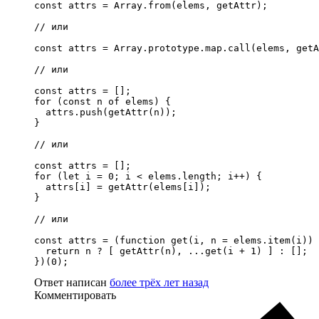
const attrs = Array.from(elems, getAttr);

// или

const attrs = Array.prototype.map.call(elems, getA
// или

const attrs = [];

for (const n of elems) {

  attrs.push(getAttr(n));

}

// или

const attrs = [];

for (let i = 0; i < elems.length; i++) {

  attrs[i] = getAttr(elems[i]);

}

// или

const attrs = (function get(i, n = elems.item(i)) 
  return n ? [ getAttr(n), ...get(i + 1) ] : [];

})(0);
Ответ написан
более трёх лет назад
Комментировать