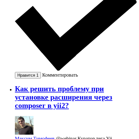
Комментировать
Нравится
1
Как решить проблему при
установке расширения через
composer в yii2?
Максим Тимофеев
@webinar
Куратор тега Yii