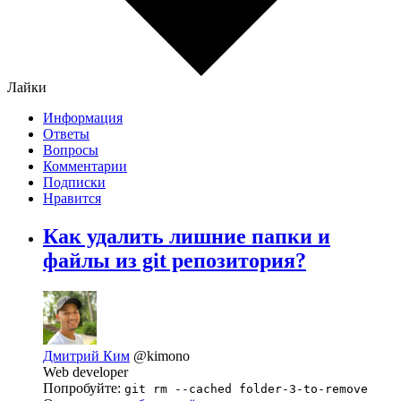
Лайки
Информация
Ответы
Вопросы
Комментарии
Подписки
Нравится
Как удалить лишние папки и
файлы из git репозитория?
Дмитрий Ким
@kimono
Web developer
Попробуйте:
git rm --cached folder-3-to-remove