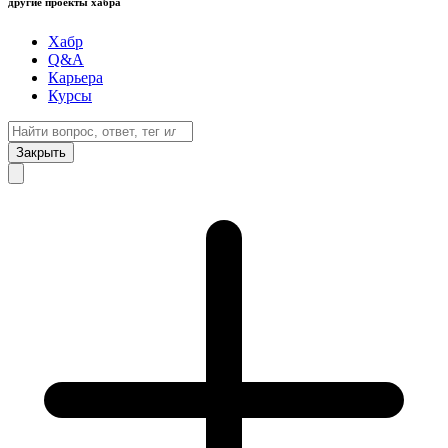
другие проекты хабра
Хабр
Q&A
Карьера
Курсы
Закрыть