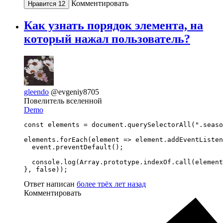
Комментировать
Нравится
12
Как узнать порядок элемента, на
который нажал пользователь?
gleendo
@evgeniy8705
Повелитель вселенной
Demo
const elements = document.querySelectorAll(".seaso
elements.forEach(element => element.addEventListen
  event.preventDefault();

  console.log(Array.prototype.indexOf.call(element
}, false));
Ответ написан
более трёх лет назад
Комментировать