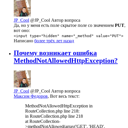
JP_Cool
@JP_Cool
Автор вопроса
Да, но у меня есть поле скрытое поле со значением
PUT
,
вот оно:
<input type="hidden" name="_method" value="PUT">
Написано
более трёх лет назад
Почему возникает ошибка
MethodNotAllowedHttpException?
JP_Cool
@JP_Cool
Автор вопроса
Максим Федоров
, Вот весь текст:
MethodNotAllowedHttpException in
RouteCollection.php line 218:
in RouteCollection.php line 218
at RouteCollection-
>methodNotAllowed(array('GET', 'HEAD',