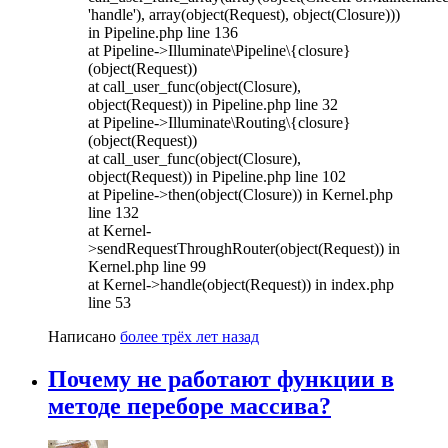
'handle'), array(object(Request), object(Closure)))
in Pipeline.php line 136
at Pipeline->Illuminate\Pipeline\{closure}
(object(Request))
at call_user_func(object(Closure),
object(Request)) in Pipeline.php line 32
at Pipeline->Illuminate\Routing\{closure}
(object(Request))
at call_user_func(object(Closure),
object(Request)) in Pipeline.php line 102
at Pipeline->then(object(Closure)) in Kernel.php
line 132
at Kernel-
>sendRequestThroughRouter(object(Request)) in
Kernel.php line 99
at Kernel->handle(object(Request)) in index.php
line 53
Написано
более трёх лет назад
Почему не работают функции в
методе переборе массива?