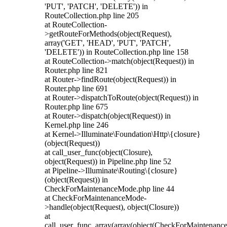
'PUT', 'PATCH', 'DELETE')) in
RouteCollection.php line 205
at RouteCollection-
>getRouteForMethods(object(Request),
array('GET', 'HEAD', 'PUT', 'PATCH',
'DELETE')) in RouteCollection.php line 158
at RouteCollection->match(object(Request)) in
Router.php line 821
at Router->findRoute(object(Request)) in
Router.php line 691
at Router->dispatchToRoute(object(Request)) in
Router.php line 675
at Router->dispatch(object(Request)) in
Kernel.php line 246
at Kernel->Illuminate\Foundation\Http\{closure}
(object(Request))
at call_user_func(object(Closure),
object(Request)) in Pipeline.php line 52
at Pipeline->Illuminate\Routing\{closure}
(object(Request)) in
CheckForMaintenanceMode.php line 44
at CheckForMaintenanceMode-
>handle(object(Request), object(Closure))
at
call_user_func_array(array(object(CheckForMaintenanc