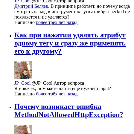
JP_Cool
@JP_Cool
Автор вопроса
Дмитрий Беляев
, В принципе работает, но почему когда
смотреть на код в инструментах гугл атрибут checked не
появляется и не удаляется?
Написано
более трёх лет назад
Как при нажатии удалять атрибут
одному тегу и сразу же применять
его к другому?
JP_Cool
@JP_Cool
Автор вопроса
Я новачек, поможете найти ещё нужный input?
Написано
более трёх лет назад
Почему возникает ошибка
MethodNotAllowedHttpException?