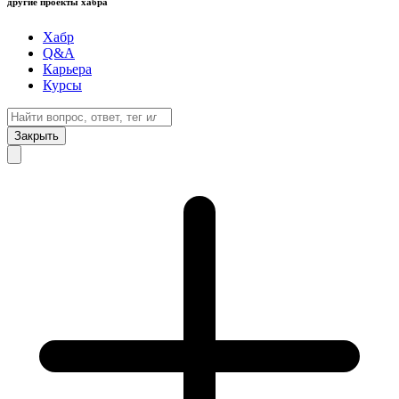
другие проекты хабра
Хабр
Q&A
Карьера
Курсы
Закрыть