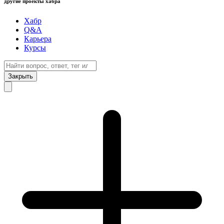
другие проекты хабра
Хабр
Q&A
Карьера
Курсы
Закрыть