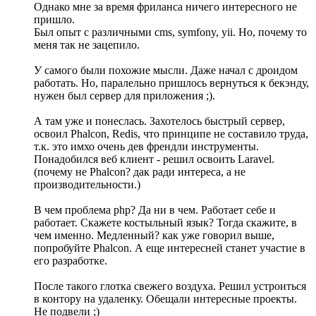
Однако мне за время фриланса ничего интересного не
пришло.
Был опыт c различными cms, symfony, yii. Но, почему то
меня так не зацепило.
У самого были похожие мысли. Даже начал с дроидом
работать. Но, паралельно пришлось вернуться к бекэнду,
нужен был сервер для приложения ;).
А там уже и понеслась. Захотелось быстрый сервер,
освоил Phalcon, Redis, что принципе не составило труда,
т.к. это имхо очень дев френдли инструменты.
Понадобился веб клиент - решил освоить Laravel.
(почему не Phalcon? дак ради интереса, а не
производительности.)
В чем проблема php? Да ни в чем. Работает себе и
работает. Скажете костыльный язык? Тогда скажите, в
чем именно. Медленный? как уже говорил выше,
попробуйте Phalcon. А еще интересней станет участие в
его разработке.
После такого глотка свежего воздуха. Решил устроиться
в контору на удаленку. Обещали интересные проекты.
Не подвели ;)