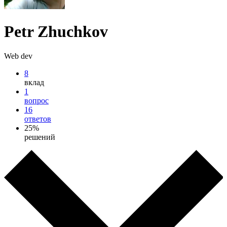
Petr Zhuchkov
Web dev
8
вклад
1
вопрос
16
ответов
25%
решений