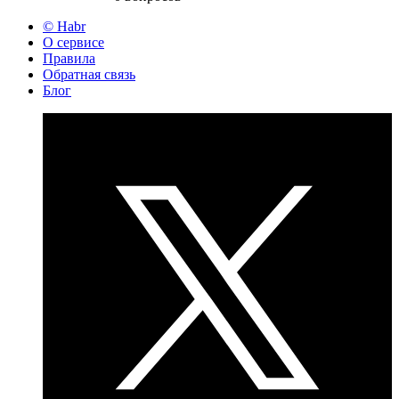
© Habr
О сервисе
Правила
Обратная связь
Блог