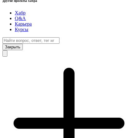
другие проекты хабра
Хабр
Q&A
Карьера
Курсы
Закрыть