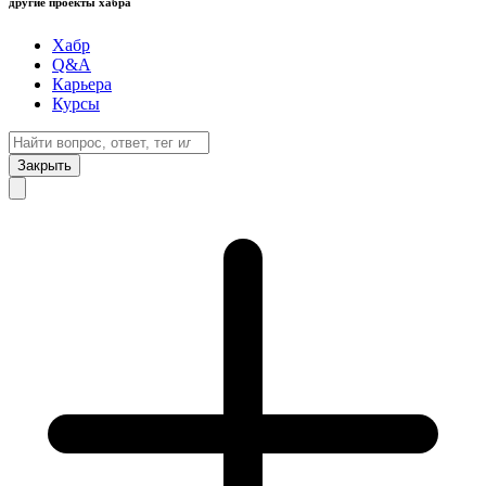
другие проекты хабра
Хабр
Q&A
Карьера
Курсы
Закрыть