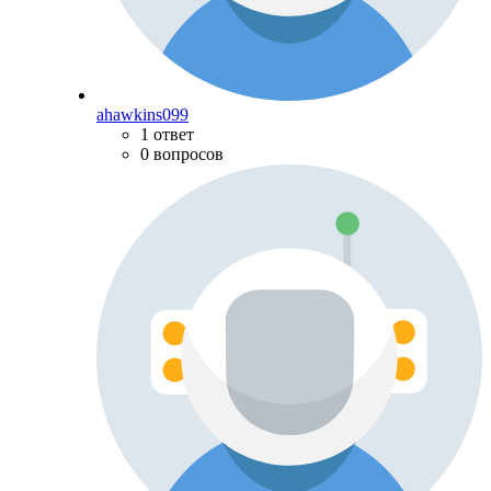
ahawkins099
1 ответ
0 вопросов