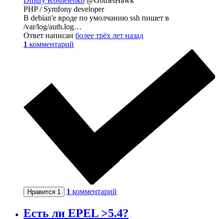
Dmitry Koshelenko
@GomelHawk
PHP / Symfony developer
В debian'e вроде по умолчанию ssh пишет в
/var/log/auth.log…
Ответ написан
более трёх лет назад
1
комментарий
1
комментарий
Нравится
1
Есть ли EPEL >5.4?