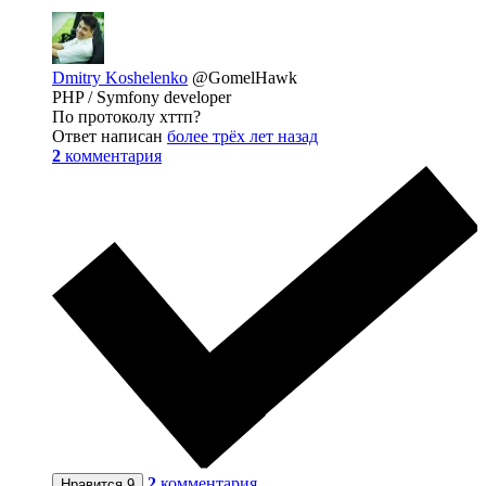
Dmitry Koshelenko
@GomelHawk
PHP / Symfony developer
По протоколу хттп?
Ответ написан
более трёх лет назад
2
комментария
2
комментария
Нравится
9