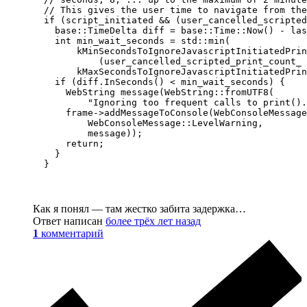
  // This gives the user time to navigate from the
  if (script_initiated && (user_cancelled_scripted
    base::TimeDelta diff = base::Time::Now() - las
    int min_wait_seconds = std::min(

        kMinSecondsToIgnoreJavascriptInitiatedPrin
            (user_cancelled_scripted_print_count_ 
        kMaxSecondsToIgnoreJavascriptInitiatedPrin
    if (diff.InSeconds() < min_wait_seconds) {

      WebString message(WebString::fromUTF8(

          "Ignoring too frequent calls to print().
      frame->addMessageToConsole(WebConsoleMessage
          WebConsoleMessage::LevelWarning,

          message));

      return;

    }

Как я понял — там жестко забита задержка…
Ответ написан
более трёх лет назад
1
комментарий