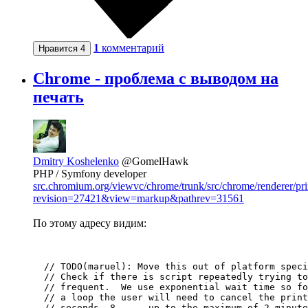
1
комментарий
Нравится
4
Chrome - проблема с выводом на
печать
Dmitry Koshelenko
@GomelHawk
PHP / Symfony developer
src.chromium.org/viewvc/chrome/trunk/src/chrome/renderer/p
revision=27421&view=markup&pathrev=31561
По этому адресу видим:
  // TODO(maruel): Move this out of platform speci
  // Check if there is script repeatedly trying to
  // frequent.  We use exponential wait time so fo
  // a loop the user will need to cancel the print
  // seconds, 8, ... up to the maximum of 2 minute