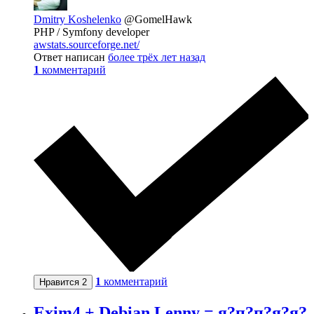
Dmitry Koshelenko
@GomelHawk
PHP / Symfony developer
awstats.sourceforge.net/
Ответ написан
более трёх лет назад
1
комментарий
1
комментарий
Нравится
2
Exim4 + Debian Lenny = я?п?п?я?я?