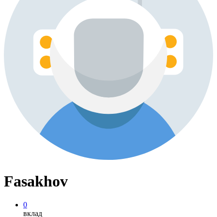
Fasakhov
0
вклад