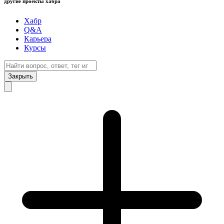
другие проекты хабра
Хабр
Q&A
Карьера
Курсы
Закрыть