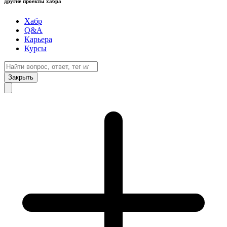
другие проекты хабра
Хабр
Q&A
Карьера
Курсы
Закрыть