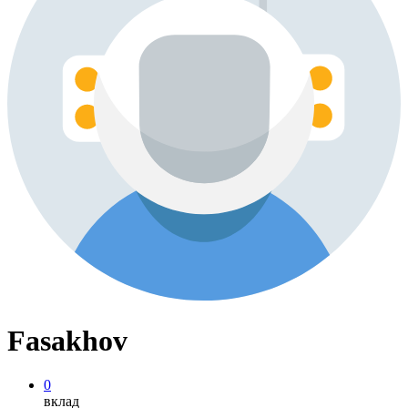
Fasakhov
0
вклад