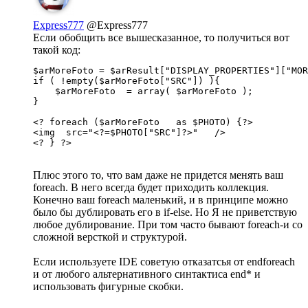
Express777
@Express777
Если обобщить все вышесказанное, то получиться вот
такой код:
$arMoreFoto = $arResult["DISPLAY_PROPERTIES"]["MOR
if ( !empty($arMoreFoto["SRC"]) ){

    $arMoreFoto  = array( $arMoreFoto );

}

<? foreach ($arMoreFoto   as $PHOTO) {?> 

<img  src="<?=$PHOTO["SRC"]?>"   />

<? } ?>
Плюс этого то, что вам даже не придется менять ваш
foreach. В него всегда будет приходить коллекция.
Конечно ваш foreach маленький, и в принципе можно
было бы дублировать его в if-else. Но Я не приветствую
любое дублирование. При том часто бывают foreach-и со
сложной версткой и структурой.
Если используете IDE советую отказатсья от endforeach
и от любого альтернативного синтактиса end* и
использовать фигурные скобки.