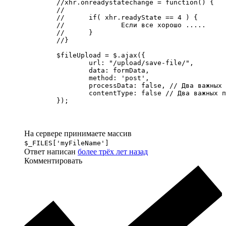
	//xhr.onreadystatechange = function() {

	//

	//	if( xhr.readyState == 4 ) {

	//		Если все хорошо .....

	//	}

	//}

	$fileUpload = $.ajax({

		url: "/upload/save-file/",

		data: formData,

		method: 'post',

		processData: false, // Два важных параметра. Без них отправляется не корректно

		contentType: false // Два важных параметра. Без них отправляется не корректно

	});
На сервере принимаете массив
$_FILES['myFileName']
Ответ написан
более трёх лет назад
Комментировать