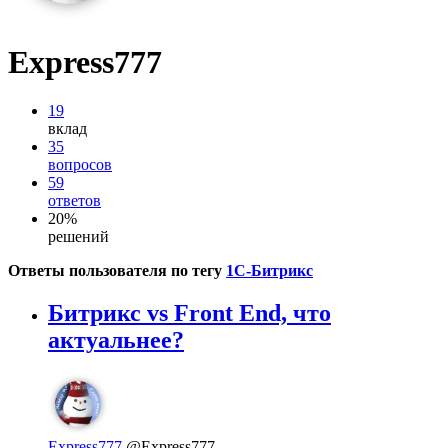
Express777
19
вклад
35
вопросов
59
ответов
20%
решений
Ответы пользователя по тегу
1С-Битрикс
Битрикс vs Front End, что
актуальнее?
Express777
@Express777