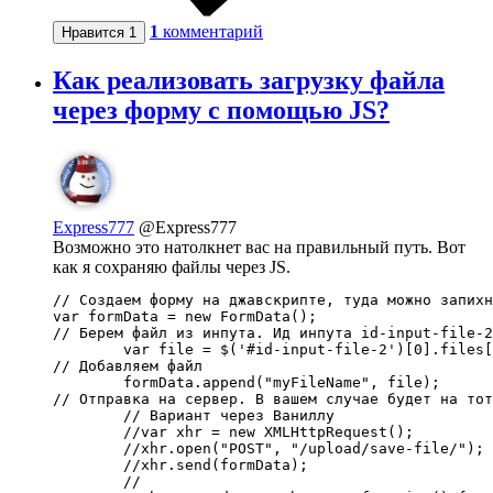
1
комментарий
Нравится
1
Как реализовать загрузку файла
через форму с помощью JS?
Express777
@Express777
Возможно это натолкнет вас на правильный путь. Вот
как я сохраняю файлы через JS.
// Создаем форму на джавскрипте, туда можно запихн
var formData = new FormData();

// Берем файл из инпута. Ид инпута id-input-file-2
	var file = $('#id-input-file-2')[0].files[0];

// Добавляем файл

	formData.append("myFileName", file);

// Отправка на сервер. В вашем случае будет на тот
	// Вариант через Ваниллу

        //var xhr = new XMLHttpRequest();

	//xhr.open("POST", "/upload/save-file/");

	//xhr.send(formData);

	//
