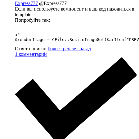
Express777
@Express777
Если вы используете компонент и ваш код находиться в
template
Попробуйте так:
<?

$renderImage = CFile::ResizeImageGet($arItem["PREV
Ответ написан
более трёх лет назад
1
комментарий