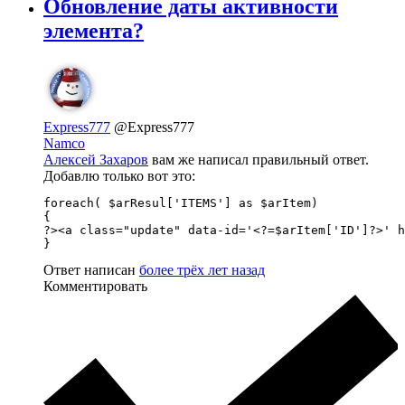
Обновление даты активности
элемента?
Express777
@Express777
Namco
Алексей Захаров
вам же написал правильный ответ.
Добавлю только вот это:
foreach( $arResul['ITEMS'] as $arItem)

{

?><a class="update" data-id='<?=$arItem['ID']?>' h
}
Ответ написан
более трёх лет назад
Комментировать