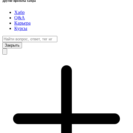
другие проекты хабра
Хабр
Q&A
Карьера
Курсы
Закрыть