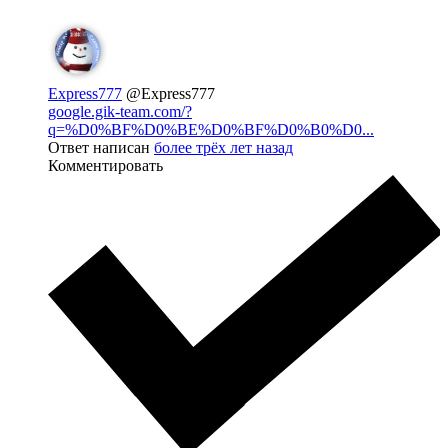
Express777
@Express777
google.gik-team.com/?
q=%D0%BF%D0%BE%D0%BF%D0%B0%D0...
Ответ написан
более трёх лет назад
Комментировать