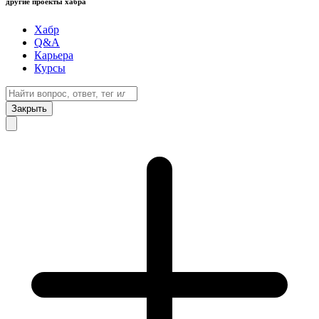
другие проекты хабра
Хабр
Q&A
Карьера
Курсы
Закрыть