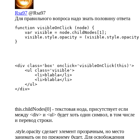
Rsa97
@Rsa97
Для правильного вопроса надо знать половину ответа
function visibleOnClick (node) {

    var visible = node.childNodes[1]; 

    visible.style.opacity = (visible.style.opacity
}
<div class='box' onclick='visibleOnClick(this)'>

    <ul class='visible'>

	<li>blabla</li>

	<li>blabla</li>

    </ul>

</div>
this.childNodes[0] - текстовая нода, присутствует если
между <div> и <ul> будет хоть один символ, в том числе
и перевод строки.
.style.opacity сделает элемент прозрачным, но место
занимать он по прежнему будет. Для освобождения