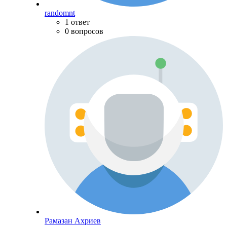
randomnt
1 ответ
0 вопросов
Рамазан Ахриев