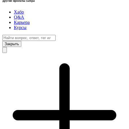
другие проекты хабра
Хабр
Q&A
Карьера
Курсы
Закрыть