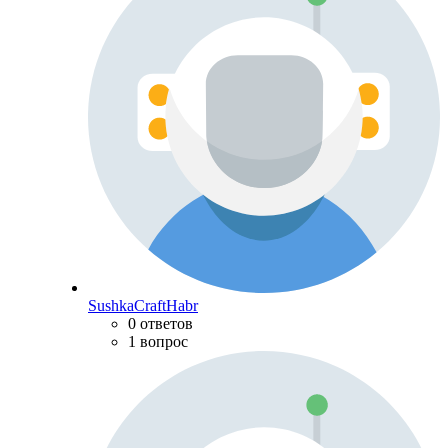
SushkaCraftHabr
0 ответов
1 вопрос