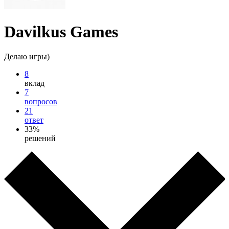
Davilkus Games
Делаю игры)
8
вклад
7
вопросов
21
ответ
33%
решений