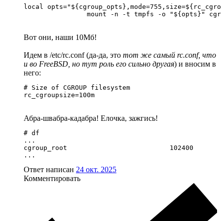
local opts="${cgroup_opts},mode=755,size=${rc_cgro
                mount -n -t tmpfs -o "${opts}" cgr
Вот они, наши 10Мб!
Идем в /etc/rc.conf (да-да, это
тот же самый rc.conf, что
и во FreeBSD, но тут роль его сильно другая
) и вносим в
него:
# Size of CGROUP filesystem

rc_cgroupsize=100m
Абра-швабра-кадабра! Елочка, зажгись!
# df

...

cgroup_root                          102400       
...
Ответ написан
24 окт. 2025
Комментировать