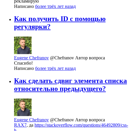
рекламирую
Написано
более трёх лет назад
Как получить ID с помощью
регулярки?
Eugene Chefranov
@Chefranov
Автор вопроса
Спасибо!
Написано
более трёх лет назад
Как сделать сдвиг элемента списка
относительно предыдущего?
Eugene Chefranov
@Chefranov
Автор вопроса
RAX7
, да
https://stackoverflow.com/questions/46492809/css-
h...