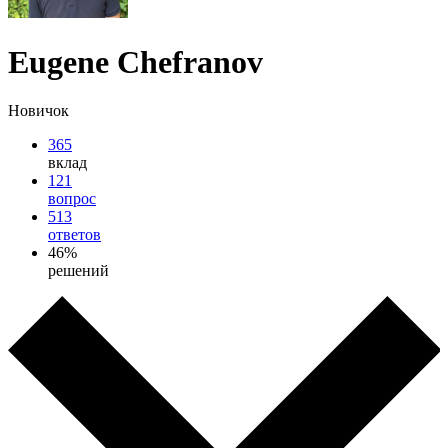
Eugene Chefranov
Новичок
365
вклад
121
вопрос
513
ответов
46%
решений