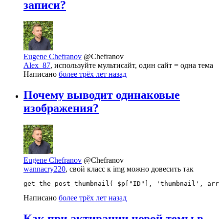
записи?
Eugene Chefranov
@Chefranov
Alex_87
, используйте мультисайт, один сайт = одна тема
Написано
более трёх лет назад
Почему выводит одинаковые
изображения?
Eugene Chefranov
@Chefranov
wannacry220
, свой класс к img можно довесить так
get_the_post_thumbnail( $p["ID"], 'thumbnail', arr
Написано
более трёх лет назад
Как при активации новой темы в