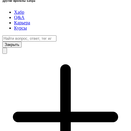
другие проекты хабра
Хабр
Q&A
Карьера
Курсы
Закрыть