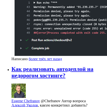
Написано
более трёх лет назад
Как реализовать автодеплой на
недорогом хостинге?
Eugene Chefranov
@Chefranov
Автор вопроса
Алексей Уколов
, какую конкретику добавить?