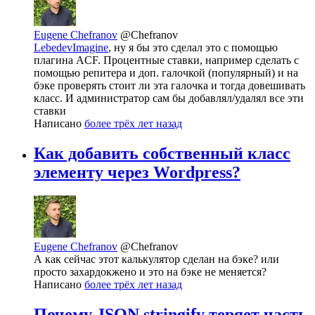
Eugene Chefranov
@Chefranov
LebedevImagine
, ну я бы это сделал это с помощью
плагина ACF. Процентные ставки, например сделать с
помощью репитера и доп. галочкой (популярный) и на
бэке проверять стоит ли эта галочка и тогда довешивать
класс. И администратор сам бы добавлял/удалял все эти
ставки
Написано
более трёх лет назад
Как добавить собственный класс
элементу через Wordpress?
Eugene Chefranov
@Chefranov
А как сейчас этот калькулятор сделан на бэке? или
просто захардокжено и это на бэке не меняется?
Написано
более трёх лет назад
Почему JSON.stringify теряет часть