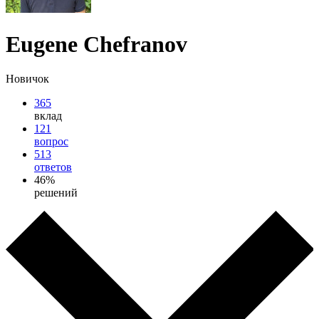
Eugene Chefranov
Новичок
365
вклад
121
вопрос
513
ответов
46%
решений