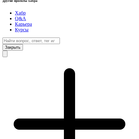
другие проекты хабра
Хабр
Q&A
Карьера
Курсы
Закрыть