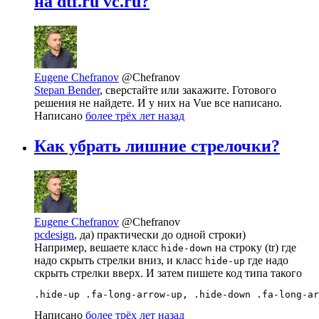
на dtf.ru vc.ru?
Eugene Chefranov
@Chefranov
Stepan Bender
, сверстайте или закажите. Готового
решения не найдете. И у них на Vue все написано.
Написано
более трёх лет назад
Как убрать лишние стрелочки?
Eugene Chefranov
@Chefranov
pcdesign
, да) практически до одной строки)
Например, вешаете класс
на строку (tr) где
hide-down
надо скрыть стрелки вниз, и класс
где надо
hide-up
скрыть стрелки вверх. И затем пишете код типа такого
.hide-up .fa-long-arrow-up, .hide-down .fa-long-ar
Написано
более трёх лет назад