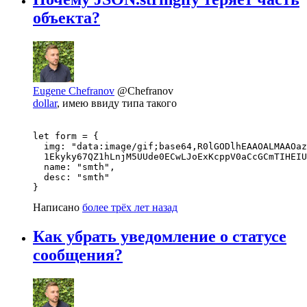
объекта?
Eugene Chefranov
@Chefranov
dollar
, имею ввиду типа такого
let form = {

  img: "data:image/gif;base64,R0lGODlhEAAOALMAAOaz
  1Ekyky67QZ1hLnjM5UUde0ECwLJoExKcppV0aCcGCmTIHEIU
  name: "smth",

  desc: "smth"

}
Написано
более трёх лет назад
Как убрать уведомление о статусе
сообщения?