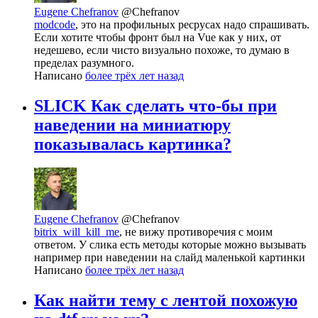
Eugene Chefranov
@Chefranov
modcode
, это на профильных ресрусах надо спрашивать.
Если хотите чтобы фронт был на Vue как у них, от
недешево, если чисто визуально похоже, то думаю в
пределах разумного.
Написано
более трёх лет назад
SLICK Как сделать что-бы при
наведении на миниатюру
показывалась картинка?
Eugene Chefranov
@Chefranov
bitrix_will_kill_me
, не вижу противоречия с моим
ответом. У слика есть методы которые можно вызывать
например при наведении на слайд маленькой картинки
Написано
более трёх лет назад
Как найти тему с лентой похожую