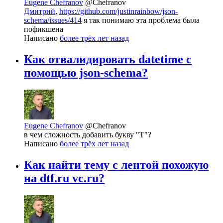
Eugene Chefranov
@Chefranov
Дмитрий
,
https://github.com/justinrainbow/json-
schema/issues/414
я так понимаю эта проблема была
пофикшена
Написано
более трёх лет назад
Как отвалидировать datetime с
помощью json-schema?
Eugene Chefranov
@Chefranov
в чем сложность добавить букву "T"?
Написано
более трёх лет назад
Как найти тему с лентой похожую
на dtf.ru vc.ru?