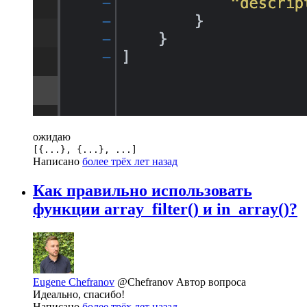
ожидаю
[{...}, {...}, ...]
Написано
более трёх лет назад
Как правильно использовать
функции array_filter() и in_array()?
Eugene Chefranov
@Chefranov
Автор вопроса
Идеально, спасибо!
Написано
более трёх лет назад