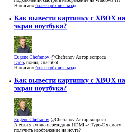
подключении смотреть изображение на Windows 11?
Написано
более трёх лет назад
Как вывести картинку с XBOX на
экран ноутбука?
Eugene Chefranov
@Chefranov
Автор вопроса
Drno
, понял, спасибо!
Написано
более трёх лет назад
Как вывести картинку с XBOX на
экран ноутбука?
Eugene Chefranov
@Chefranov
Автор вопроса
А если я куплю переходник HDMI -> Type-C я смогу
получить изображение на ноуте?