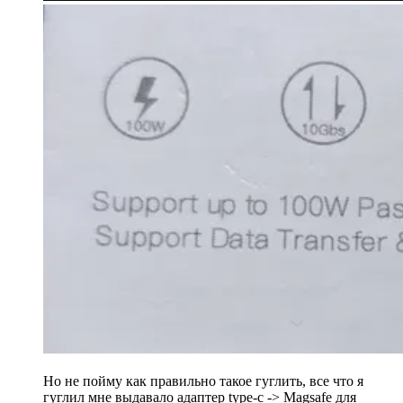
Но не пойму как правильно такое гуглить, все что я
гуглил мне выдавало адаптер type-c -> Magsafe для