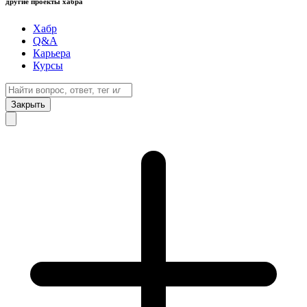
другие проекты хабра
Хабр
Q&A
Карьера
Курсы
Закрыть