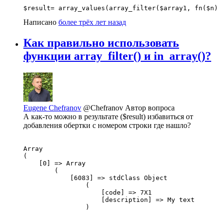
$result= array_values(array_filter($array1, fn($n)
Написано
более трёх лет назад
Как правильно использовать
функции array_filter() и in_array()?
Eugene Chefranov
@Chefranov
Автор вопроса
А как-то можно в результате ($result) избавиться от
добавления обертки с номером строки где нашло?
Array

(

    [0] => Array

        (

            [6083] => stdClass Object

                (

                    [code] => 7X1

                    [description] => My text

                )
