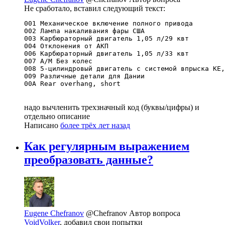
Не сработало, вставил следующий текст:
001 Механическое включение полного привода

002 Лампа накаливания фары США

003 Карбюраторный двигатель 1,05 л/29 квт

004 Отклонения от АКП

006 Карбюраторный двигатель 1,05 л/33 квт

007 А/М Без колес

008 5-цилиндровый двигатель с системой впрыска КЕ,
009 Различные детали для Дании

00A Rear overhang, short
надо вычленить трехзначный код (буквы/цифры) и
отдельно описание
Написано
более трёх лет назад
Как регулярным выражением
преобразовать данные?
Eugene Chefranov
@Chefranov
Автор вопроса
VoidVolker
, добавил свои попытки