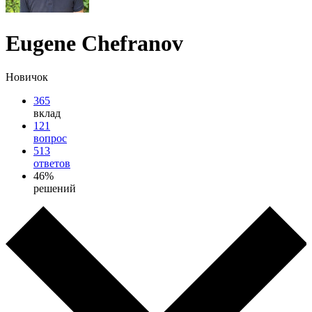
Eugene Chefranov
Новичок
365
вклад
121
вопрос
513
ответов
46%
решений