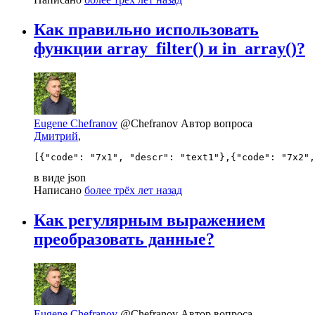
Как правильно использовать
функции array_filter() и in_array()?
Eugene Chefranov
@Chefranov
Автор вопроса
Дмитрий
,
[{"code": "7x1", "descr": "text1"},{"code": "7x2",
в виде json
Написано
более трёх лет назад
Как регулярным выражением
преобразовать данные?
Eugene Chefranov
@Chefranov
Автор вопроса