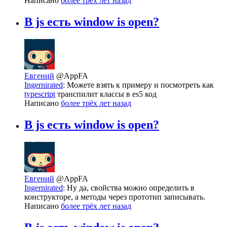
Написано
более трёх лет назад
В js есть window is open?
Евгений
@AppFA
Ingernirated
: Можете взять к примеру и посмотреть как
typescript
транспилит классы в es5 код
Написано
более трёх лет назад
В js есть window is open?
Евгений
@AppFA
Ingernirated
: Ну да, свойства можно определить в
конструкторе, а методы через прототип записывать.
Написано
более трёх лет назад