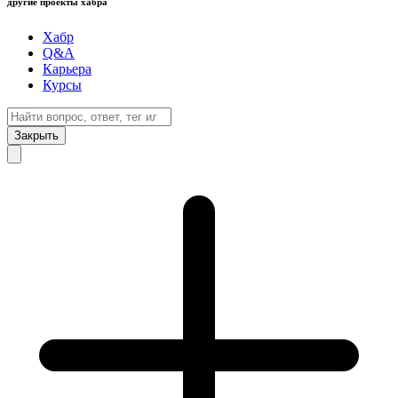
другие проекты хабра
Хабр
Q&A
Карьера
Курсы
Закрыть