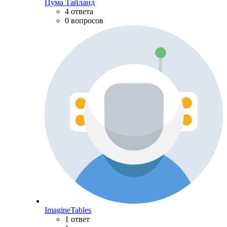
Пума Тайланд
4 ответа
0 вопросов
ImagineTables
1 ответ