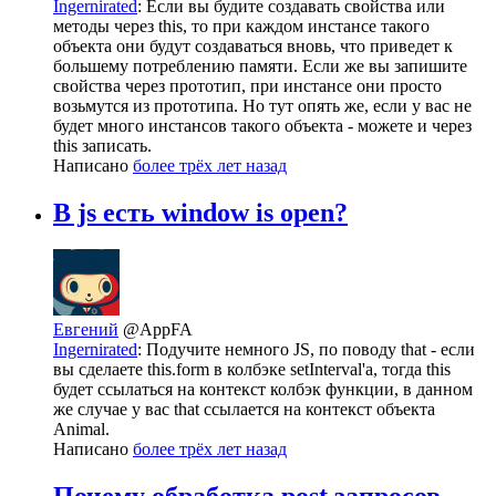
Ingernirated
: Если вы будите создавать свойства или
методы через this, то при каждом инстансе такого
объекта они будут создаваться вновь, что приведет к
большему потреблению памяти. Если же вы запишите
свойства через прототип, при инстансе они просто
возьмутся из прототипа. Но тут опять же, если у вас не
будет много инстансов такого объекта - можете и через
this записать.
Написано
более трёх лет назад
В js есть window is open?
Евгений
@AppFA
Ingernirated
: Подучите немного JS, по поводу that - если
вы сделаете this.form в колбэке setInterval'а, тогда this
будет ссылаться на контекст колбэк функции, в данном
же случае у вас that ссылается на контекст объекта
Animal.
Написано
более трёх лет назад