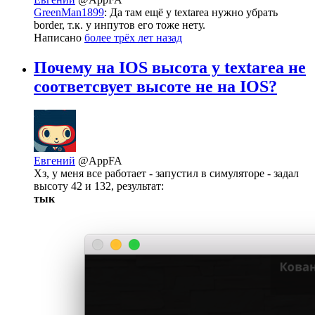
GreenMan1899
: Да там ещё у textarea нужно убрать
border, т.к. у инпутов его тоже нету.
Написано
более трёх лет назад
Почему на IOS высота у textarea не
соответсвует высоте не на IOS?
Евгений
@AppFA
Хз, у меня все работает - запустил в симуляторе - задал
высоту 42 и 132, результат:
тык