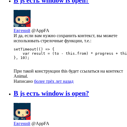
В js есть window is open?
Евгений
@AppFA
И да, если вам нужно сохранить контекст, вы можете
использовать стрелочные функции, т.е.:
setTimeout(() => {

    var result = (to - this.from) * progress + thi
}, 10);
При такой конструкции this будет ссылаться на контекст
Animal.
Написано
более трёх лет назад
В js есть window is open?
Евгений
@AppFA