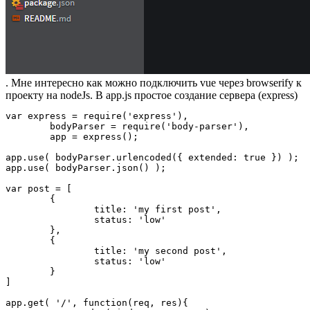
. Мне интересно как можно подключить vue через browserify к
проекту на nodeJs. В app.js простое создание сервера (express)
var express = require('express'),

	bodyParser = require('body-parser'),

	app = express();

app.use( bodyParser.urlencoded({ extended: true }) );

app.use( bodyParser.json() );

var post = [

	{

		title: 'my first post',

		status: 'low'

	},

	{

		title: 'my second post',

		status: 'low'

	}

]

app.get( '/', function(req, res){
