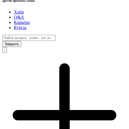
другие проекты хабра
Хабр
Q&A
Карьера
Курсы
Закрыть