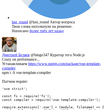
last_round
@last_round
Автор вопроса
Твои слова натолкнули на решение.
Написано
более трёх лет назад
Дмитрий Беляев
@bingo347
Куратор тега Node.js
Crazy on performance...
Устанавливаем
https://www.npmjs.com/package/vue-template-
compiler
npm i -S vue-template-compiler
Патчим require:
'use strict';

const fs = require('fs');

const compiler = require('vue-template-compiler');

require.extensions['.vue'] = (module, filename) => {
