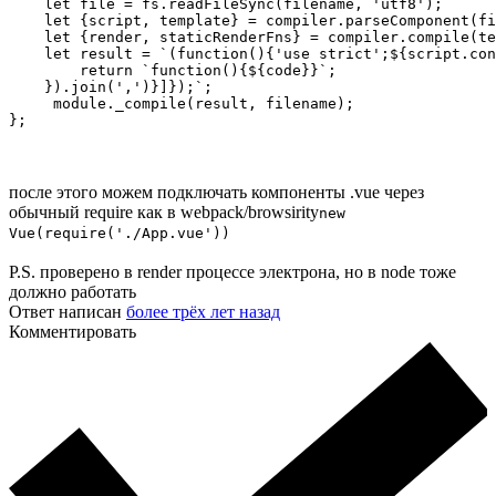
    let file = fs.readFileSync(filename, 'utf8');

    let {script, template} = compiler.parseComponent(fi
    let {render, staticRenderFns} = compiler.compile(te
    let result = `(function(){'use strict';${script.con
        return `function(){${code}}`;

    }).join(',')}]});`;

     module._compile(result, filename);

};
после этого можем подключать компоненты .vue через
обычный require как в webpack/browsirity
new
Vue(require('./App.vue'))
P.S. проверено в render процессе электрона, но в node тоже
должно работать
Ответ написан
более трёх лет назад
Комментировать