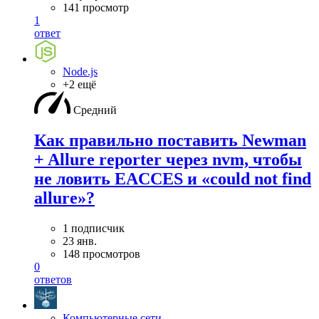
141 просмотр
1
ответ
Node.js
+2 ещё
Средний
Как правильно поставить Newman
+ Allure reporter через nvm, чтобы
не ловить EACCES и «could not find
allure»?
1 подписчик
23 янв.
148 просмотров
0
ответов
Компьютерные сети