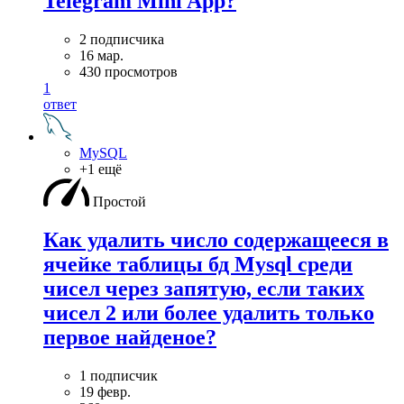
Telegram Mini App?
2 подписчика
16 мар.
430 просмотров
1
ответ
MySQL
+1 ещё
Простой
Как удалить число содержащееся в
ячейке таблицы бд Mysql среди
чисел через запятую, если таких
чисел 2 или более удалить только
первое найденое?
1 подписчик
19 февр.