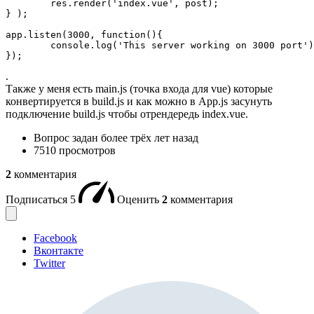
	res.render('index.vue', post);

} );

app.listen(3000, function(){

	console.log('This server working on 3000 port');

});
.
Также у меня есть main.js (точка входа для vue) которые
конвертируется в build.js и как можно в App.js засунуть
подключение build.js чтобы отрендередь index.vue.
Вопрос задан
более трёх лет назад
7510 просмотров
2
комментария
Подписаться
5
Оценить
2
комментария
Facebook
Вконтакте
Twitter