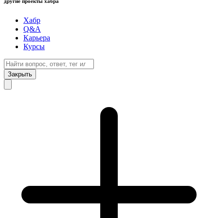
другие проекты хабра
Хабр
Q&A
Карьера
Курсы
Закрыть