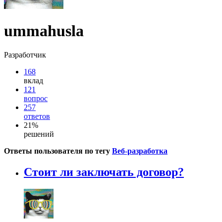
ummahusla
Разработчик
168
вклад
121
вопрос
257
ответов
21%
решений
Ответы пользователя по тегу
Веб-разработка
Стоит ли заключать договор?