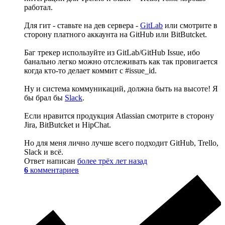
работал.
Для гит - ставьте на дев сервера -
GitLab
или смотрите в
сторону платного аккаунта на GitHub или BitButcket.
Баг трекер используйте из GitLab/GitHub Issue, ибо
банально легко можно отслеживать как так провигается
когда кто-то делает коммит с #issue_id.
Ну и система коммуникаций, должна быть на высоте! Я
бы брал бы
Slack
.
Если нравится продукция Atlassian смотрите в сторону
Jira, BitButcket и HipChat.
Но для меня лично лучше всего подходит GitHub, Trello,
Slack и всё.
Ответ написан
более трёх лет назад
6
комментариев