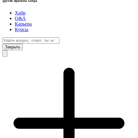
другие проекты хабра
Хабр
Q&A
Карьера
Курсы
Закрыть