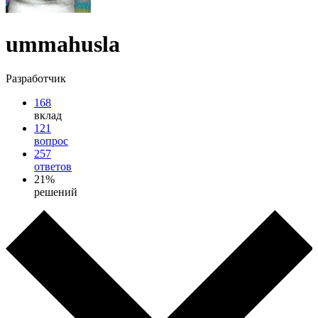
ummahusla
Разработчик
168
вклад
121
вопрос
257
ответов
21%
решений