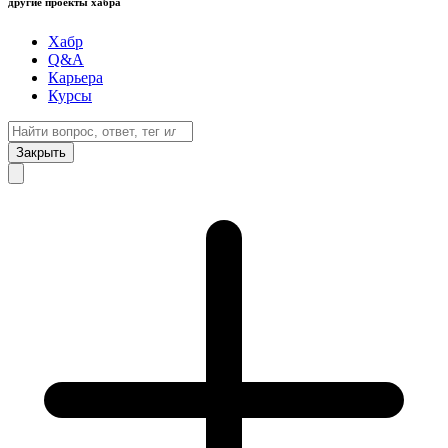
другие проекты хабра
Хабр
Q&A
Карьера
Курсы
Закрыть