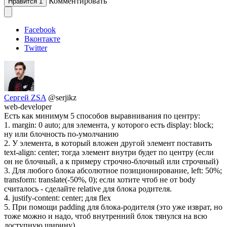
Комментировать
Нравится
1
Facebook
Вконтакте
Twitter
Сергей ZSA
@serjikz
web-developer
Есть как минимум 5 способов выравнивания по центру:
1. margin: 0 auto; для элемента, у которого есть display: block;
ну или блочность по-умолчанию
2. У элемента, в который вложен другой элемент поставить
text-align: center; тогда элемент внутри будет по центру (если
он не блочный, а к примеру строчно-блочный или строчный)
3. Для любого блока абсолютное позиционирование, left: 50%;
transform: translate(-50%, 0); если хотите чтоб не от body
считалось - сделайте relative для блока родителя.
4. justify-content: center; для flex
5. При помощи padding для блока-родителя (это уже изврат, но
тоже можно и надо, чтоб внутренний блок тянулся на всю
доступную ширину)