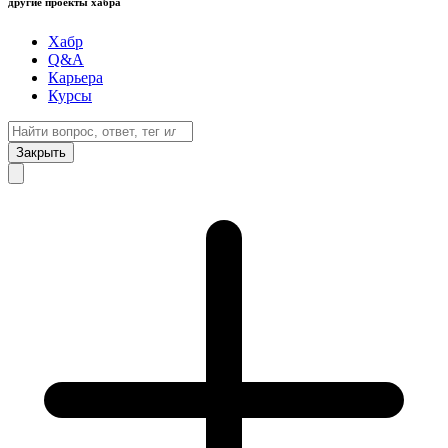
другие проекты хабра
Хабр
Q&A
Карьера
Курсы
Закрыть