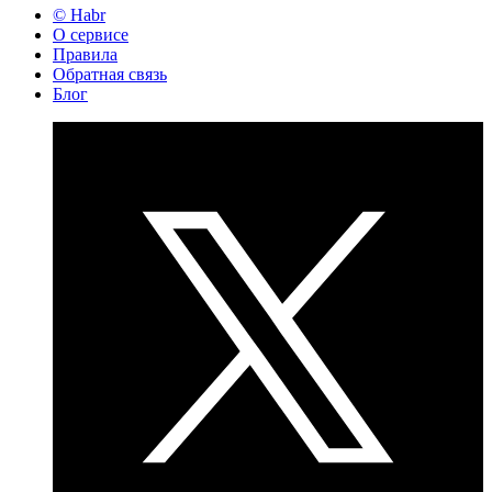
© Habr
О сервисе
Правила
Обратная связь
Блог