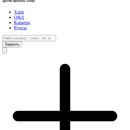
другие проекты хабра
Хабр
Q&A
Карьера
Курсы
Закрыть