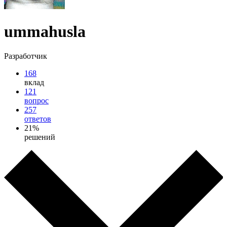
ummahusla
Разработчик
168
вклад
121
вопрос
257
ответов
21%
решений