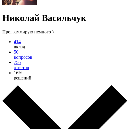
Николай Васильчук
Программирую немного )
414
вклад
50
вопросов
756
ответов
16%
решений