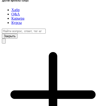
другие проекты хабра
Хабр
Q&A
Карьера
Курсы
Закрыть