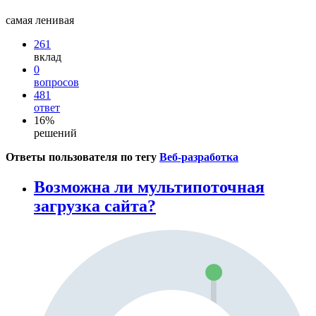
самая ленивая
261
вклад
0
вопросов
481
ответ
16%
решений
Ответы пользователя по тегу
Веб-разработка
Возможна ли мультипоточная
загрузка сайта?