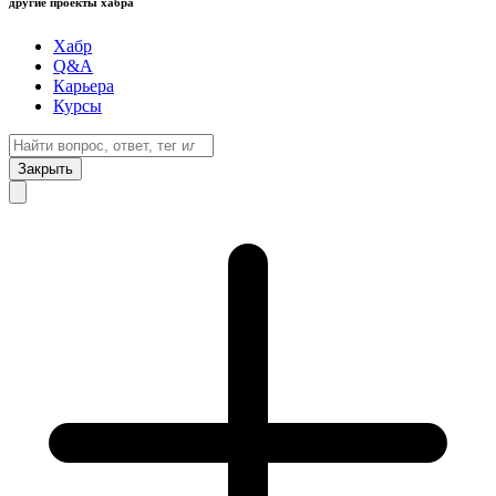
другие проекты хабра
Хабр
Q&A
Карьера
Курсы
Закрыть