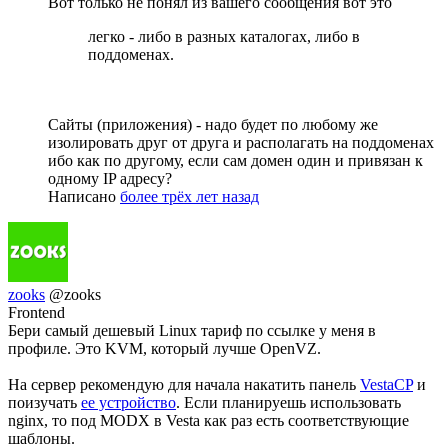
Вот только не понял из вашего сообщения вот это
легко - либо в разных каталогах, либо в
поддоменах.
Сайты (приложения) - надо будет по любому же
изолировать друг от друга и располагать на поддоменах
ибо как по другому, если сам домен один и привязан к
одному IP адресу?
Написано
более трёх лет назад
zooks
@zooks
Frontend
Бери самый дешевый Linux тариф по ссылке у меня в
профиле. Это KVM, который лучше OpenVZ.
На сервер рекомендую для начала накатить панель
VestaCP
и
поизучать
ее устройство
. Если планируешь использовать
nginx, то под MODX в Vesta как раз есть соответствующие
шаблоны.