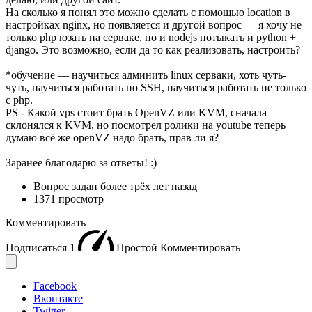
На сколько я понял это можно сделать с помощью location в
настройках nginx, но появляется и другой вопрос — я хочу не
только php юзать на серваке, но и nodejs потыкать и python +
django. Это возможно, если да то как реализовать, настроить?
*обучение — научиться админить linux серваки, хоть чуть-
чуть, научиться работать по SSH, научиться работать не только
с php.
PS - Какой vps стоит брать OpenVZ или KVM, сначала
склонялся к KVM, но посмотрел ролики на youtube теперь
думаю всё же openVZ надо брать, прав ли я?
Заранее благодарю за ответы! :)
Вопрос задан
более трёх лет назад
1371 просмотр
Комментировать
Подписаться
1
Простой
Комментировать
Facebook
Вконтакте
Twitter