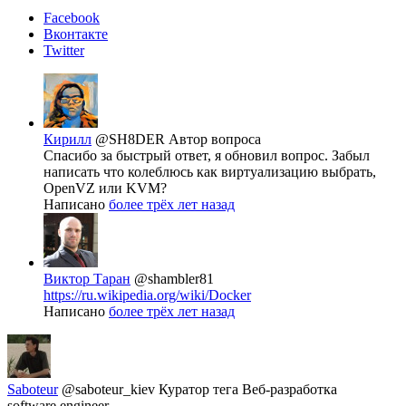
Facebook
Вконтакте
Twitter
Кирилл
@SH8DER
Автор вопроса
Спасибо за быстрый ответ, я обновил вопрос. Забыл
написать что колеблюсь как виртуализацию выбрать,
OpenVZ или KVM?
Написано
более трёх лет назад
Виктор Таран
@shambler81
https://ru.wikipedia.org/wiki/Docker
Написано
более трёх лет назад
Saboteur
@saboteur_kiev
Куратор тега Веб-разработка
software engineer