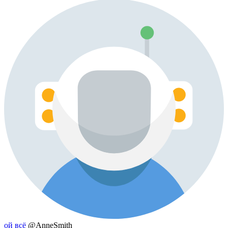
ой всё
@AnneSmith