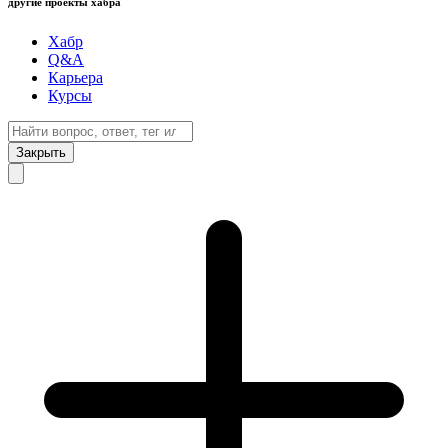
другие проекты хабра
Хабр
Q&A
Карьера
Курсы
Закрыть