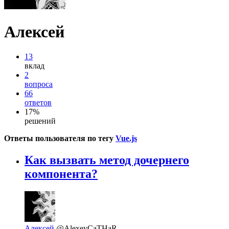
Алексей
13
вклад
2
вопроса
66
ответов
17%
решений
Ответы пользователя по тегу
Vue.js
Как вызвать метод дочернего
компонента?
Алексей
@AlexeyCaTHaR