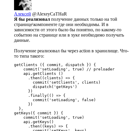
Алексей
@AlexeyCaTHaR
Я бы реализовал
получение данных только на той
странице\компоненте где они необходимы. И в
зависимости от этого было бы понятно, по какому-то
событию на странице или в хуке необходимо получать
данные.
Получение реализовал бы через action в хранилище. Что-
то типа такого:
getClients ({ commit, dispatch }) {

    commit('setLoading', true) // preloader

    api.getClients ()

      .then((clients) => {

        commit('setClients', clients)

        dispatch('getKeys')

      })

      .finally(() => {

        commit('setLoading', false)

      })

  },

getKeys({ commit }) {

    commit('setLoading', true)

    api.getKeys()

      .then((keys) => {

        commit('setKeys', keys)
