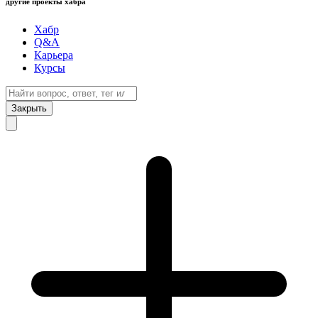
другие проекты хабра
Хабр
Q&A
Карьера
Курсы
Закрыть