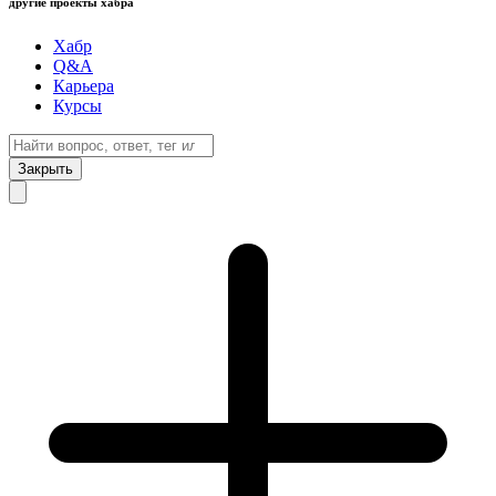
другие проекты хабра
Хабр
Q&A
Карьера
Курсы
Закрыть