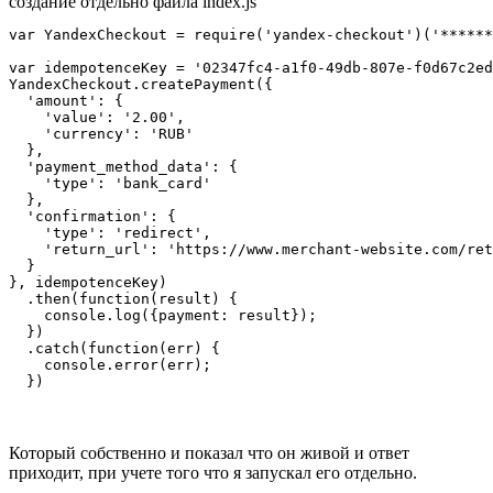
создание отдельно файла index.js
var YandexCheckout = require('yandex-checkout')('******
var idempotenceKey = '02347fc4-a1f0-49db-807e-f0d67c2ed
YandexCheckout.createPayment({

  'amount': {

    'value': '2.00',

    'currency': 'RUB'

  },

  'payment_method_data': {

    'type': 'bank_card'

  },

  'confirmation': {

    'type': 'redirect',

    'return_url': 'https://www.merchant-website.com/ret
  }

}, idempotenceKey)

  .then(function(result) {

    console.log({payment: result});

  })

  .catch(function(err) {

    console.error(err);

  })
Который собственно и показал что он живой и ответ
приходит, при учете того что я запускал его отдельно.