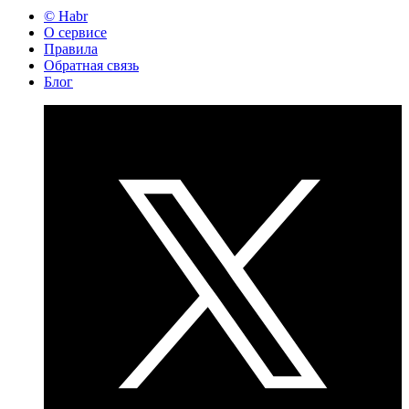
© Habr
О сервисе
Правила
Обратная связь
Блог