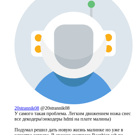
20strannik08
@20strannik08
У самого такая проблема. Легким движением ножа снес
все декодеры\энкодеры hdmi на плате малины)
Подумал решил дать новую жизнь малинке но уже в