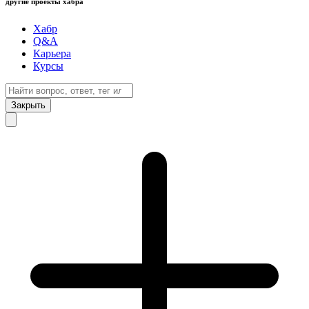
другие проекты хабра
Хабр
Q&A
Карьера
Курсы
Закрыть