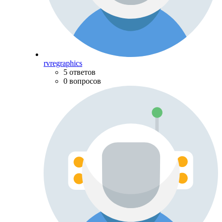
rvregraphics
5 ответов
0 вопросов