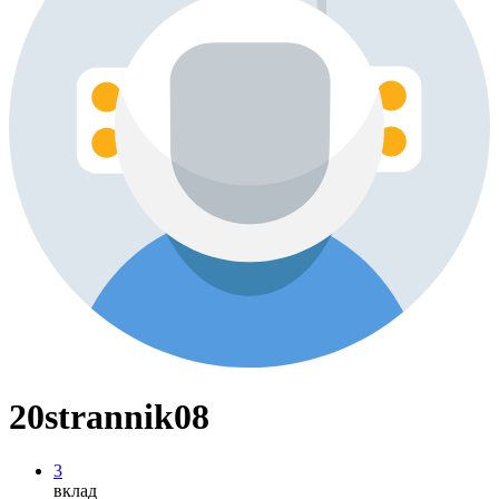
20strannik08
3
вклад