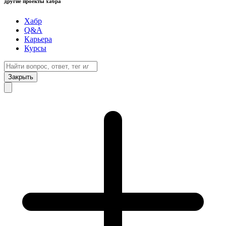
другие проекты хабра
Хабр
Q&A
Карьера
Курсы
Закрыть