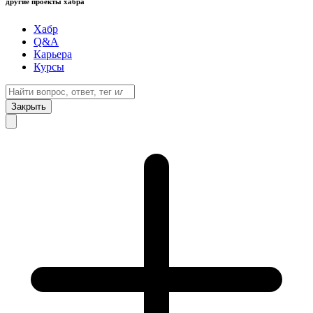
другие проекты хабра
Хабр
Q&A
Карьера
Курсы
Закрыть