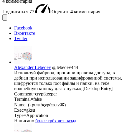
4
комментария
Подписаться
77
Оценить
4
комментария
Facebook
Вконтакте
Twitter
Alexander Lebedev
@lebedev444
Используй файрвол, пропиши правила доступа, в
дебиан при использовании зашифрованной системы,
шифруются только rооt файлы и папки. на тебе
волшебную кнопку для запускаж;[Desktop Entry]
Comment=cryptkeeper
Terminal=false
Name=(κρυπτόςγράφειν⌘)
Exec=gksu
Type=Application
Написано
более трёх лет назад