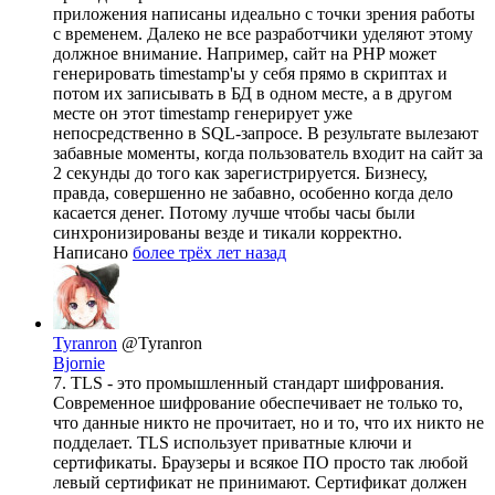
приложения написаны идеально с точки зрения работы
с временем. Далеко не все разработчики уделяют этому
должное внимание. Например, сайт на PHP может
генерировать timestamp'ы у себя прямо в скриптах и
потом их записывать в БД в одном месте, а в другом
месте он этот timestamp генерирует уже
непосредственно в SQL-запросе. В результате вылезают
забавные моменты, когда пользователь входит на сайт за
2 секунды до того как зарегистрируется. Бизнесу,
правда, совершенно не забавно, особенно когда дело
касается денег. Потому лучше чтобы часы были
синхронизированы везде и тикали корректно.
Написано
более трёх лет назад
Tyranron
@Tyranron
Bjornie
7. TLS - это промышленный стандарт шифрования.
Современное шифрование обеспечивает не только то,
что данные никто не прочитает, но и то, что их никто не
подделает. TLS использует приватные ключи и
сертификаты. Браузеры и всякое ПО просто так любой
левый сертификат не принимают. Сертификат должен