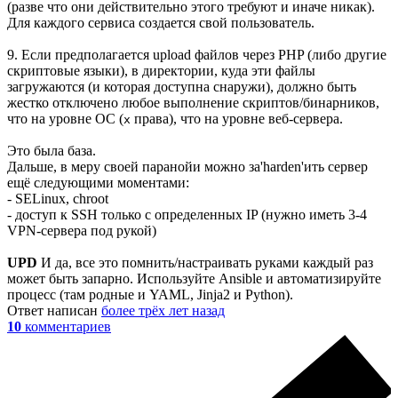
(разве что они действительно этого требуют и иначе никак).
Для каждого сервиса создается свой пользователь.
9. Если предполагается upload файлов через PHP (либо другие
скриптовые языки), в директории, куда эти файлы
загружаются (и которая доступна снаружи), должно быть
жестко отключено любое выполнение скриптов/бинарников,
что на уровне ОС (
права), что на уровне веб-сервера.
x
Это была база.
Дальше, в меру своей паранойи можно за'harden'ить сервер
ещё следующими моментами:
- SELinux, chroot
- доступ к SSH только с определенных IP (нужно иметь 3-4
VPN-сервера под рукой)
UPD
И да, все это помнить/настраивать руками каждый раз
может быть запарно. Используйте Ansible и автоматизируйте
процесс (там родные и YAML, Jinja2 и Python).
Ответ написан
более трёх лет назад
10
комментариев