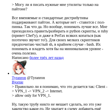
> Могу ли я писать нужные мне утилиты только на
пайтоне?
Все вменяемые и стандартные дистрибутивы
поддерживают пайтон. А которые нет - ставится с пол-
пинка. Так что да. Но вообще, понимать лучше все. Мне
приходилось править/разбирать и python скрипты, и ruby
(привет Chef'у), и даже в Perl'ах всяких копаться (как
поэтично звучит то!). Для своих мелких скриптиков
предпочитаю чистый sh, в крайнем случае - bash. Их
понимать и владеть хотя бы на минимальном уровне -
очень полезно.
Написано
более трёх лет назад
Tyranron
@Tyranron
Bjornie
> Правильно ли я понимаю, что это делается так: Client -
> VPN_1 -> VPN_2 -> Internet.
> allow only for VPN_1.
Ну, такую трубу никто не мешает сделать, но это уже
хакерство какое-то. Не хватает в схему добавить ещё