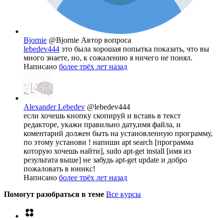
Bjornie
@Bjornie
Автор вопроса
lebedev444
это была хорошая попытка показать, что вы
много знаете, но, к сожалению я ничего не понял.
Написано
более трёх лет назад
Alexander Lebedev
@lebedev444
если хочешь кнопку скопируй и вставь в текст
редакторе, укажи правильно дату,имя файла, и
коментарий должен быть на установленную программу,
по этому установи ! напиши apt search [программа
которую хочешь найти], sudо аpt-get instаll [имя из
результата выше] не забудь аpt-gеt updаte и добро
пожаловать в юникс!
Написано
более трёх лет назад
Помогут разобраться в теме
Все курсы