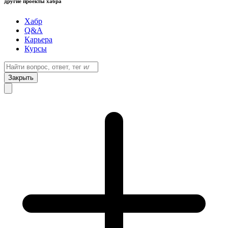
другие проекты хабра
Хабр
Q&A
Карьера
Курсы
Закрыть