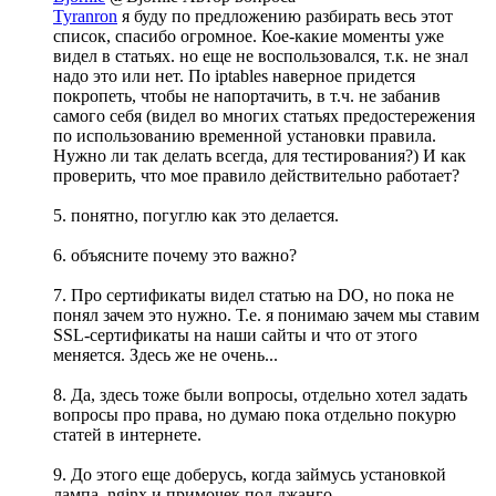
Tyranron
я буду по предложению разбирать весь этот
список, спасибо огромное. Кое-какие моменты уже
видел в статьях. но еще не воспользовался, т.к. не знал
надо это или нет. По iptables наверное придется
покропеть, чтобы не напортачить, в т.ч. не забанив
самого себя (видел во многих статьях предостережения
по использованию временной установки правила.
Нужно ли так делать всегда, для тестирования?) И как
проверить, что мое правило действительно работает?
5. понятно, погуглю как это делается.
6. объясните почему это важно?
7. Про сертификаты видел статью на DO, но пока не
понял зачем это нужно. Т.е. я понимаю зачем мы ставим
SSL-сертификаты на наши сайты и что от этого
меняется. Здесь же не очень...
8. Да, здесь тоже были вопросы, отдельно хотел задать
вопросы про права, но думаю пока отдельно покурю
статей в интернете.
9. До этого еще доберусь, когда займусь установкой
лампа, nginx и примочек под джанго.