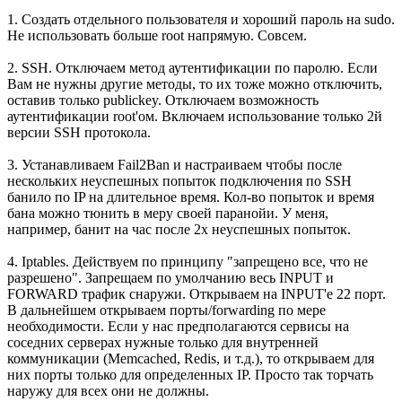
1. Создать отдельного пользователя и хороший пароль на sudo.
Не использовать больше root напрямую. Совсем.
2. SSH. Отключаем метод аутентификации по паролю. Если
Вам не нужны другие методы, то их тоже можно отключить,
оставив только publickey. Отключаем возможность
аутентификации root'ом. Включаем использование только 2й
версии SSH протокола.
3. Устанавливаем Fail2Ban и настраиваем чтобы после
нескольких неуспешных попыток подключения по SSH
банило по IP на длительное время. Кол-во попыток и время
бана можно тюнить в меру своей паранойи. У меня,
например, банит на час после 2х неуспешных попыток.
4. Iptables. Действуем по принципу "запрещено все, что не
разрешено". Запрещаем по умолчанию весь INPUT и
FORWARD трафик снаружи. Открываем на INPUT'е 22 порт.
В дальнейшем открываем порты/forwarding по мере
необходимости. Если у нас предполагаются сервисы на
соседних серверах нужные только для внутренней
коммуникации (Memcached, Redis, и т.д.), то открываем для
них порты только для определенных IP. Просто так торчать
наружу для всех они не должны.