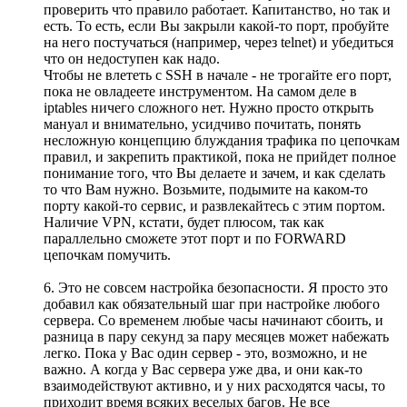
проверить что правило работает. Капитанство, но так и
есть. То есть, если Вы закрыли какой-то порт, пробуйте
на него постучаться (например, через telnet) и убедиться
что он недоступен как надо.
Чтобы не влететь с SSH в начале - не трогайте его порт,
пока не овладеете инструментом. На самом деле в
iptables ничего сложного нет. Нужно просто открыть
мануал и внимательно, усидчиво почитать, понять
несложную концепцию блуждания трафика по цепочкам
правил, и закрепить практикой, пока не прийдет полное
понимание того, что Вы делаете и зачем, и как сделать
то что Вам нужно. Возьмите, подымите на каком-то
порту какой-то сервис, и развлекайтесь с этим портом.
Наличие VPN, кстати, будет плюсом, так как
параллельно сможете этот порт и по FORWARD
цепочкам помучить.
6. Это не совсем настройка безопасности. Я просто это
добавил как обязательный шаг при настройке любого
сервера. Со временем любые часы начинают сбоить, и
разница в пару секунд за пару месяцев может набежать
легко. Пока у Вас один сервер - это, возможно, и не
важно. А когда у Вас сервера уже два, и они как-то
взаимодействуют активно, и у них расходятся часы, то
приходит время всяких веселых багов. Не все