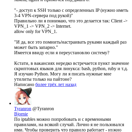
"- доступ к SSH только с определенных IP (нужно иметь
3-4 VPN-сервера под рукой)"
Правильно ли я понимаю, что это делается так: Client ->
VPN_1 -> VPN_2 -> Internet.
allow only for VPN_1.
"И да, все это помнить/настраивать руками каждый раз
может быть запарно."
Имеется ввиду если я переустановлю систему?
Кстати, в вакансиях нередко встречается пункт значение
скриптовых языков для линукса: bash, python, ruby и т.д.
Я изучаю Python. Могу ли я писать нужные мне
утилиты только на пайтоне?
Написано
более трёх лет назад
Tyranron
@Tyranron
Bjornie
По iptables можно попробовать и с временными
правилами, на всякий случай. Лично я не пользовался
ими. Чтобы проверить что правило работает - нужно