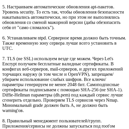
5. Настраиваем автоматические обновления apt-пакетов.
Уровень security. То есть так, чтобы обновления безопасности
накатывались автоматически, но при этом не выполнялись
обновления со сменой мажорной версии (дабы обезопасить
себя от "само сломалось").
6. Устанавливаем ntpd. Серверное время должно быть точным.
Также временную зону сервера лучше всего установить в
UTC.
7. TLS (не SSL) используем везде где можем. Через Let's
Encrypt получаем бесплатные валидные сертификаты. В
конфигах веб-серверов, mail-серверов, и других приложений
торчащих наружу (в том числе и OpenVPN), запрещаем/
убираем использование слабых шифров. Все ключи/
параметры генерируем не менее 2048 бит. Самоподписные
сертификаты подписываем с помощью SHA-256 (не SHA-1).
Diffie-Hellman параметры (dh.pem) под каждый сервис лучше
сгенерить отдельно. Проверяем TLS сервисов через Nmap.
Минимальный grade должен быть A, не должно быть
warning'ов.
8. Правильный менеджмент пользователей/групп.
Приложения/сервисы не должны запускаться под root'ом