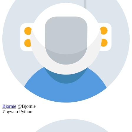
Bjornie
@Bjornie
Изучаю Python