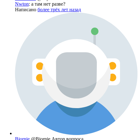
Nwton
: а там нет разве?
Написано
более трёх лет назад
Bjornie
@Bjornie
Автор вопроса