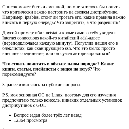
Список может быть и смешной, но мне хотелось бы понять
что критически важно настроить на свежем дистрибутиве.
Например: iptables, стоит ли трогать его, какие правила важно
вписать в первую очередь? Что запретить, а что разрешить?
Другой пример: вбил netstat и кроме самого себя увидел в
Internet connections какой-то китайский adsl-адрес
(переподключался каждую минуту). Погуглив нашел его в
блэклистах, как сканирующего ssh. Что это было: просто
внешнее соединение, или он сумел авторизироваться?
Что стоить почитать в обязательном порядке? Какие
книги, статьи, плейлисты с видео на ютуб?
Что
порекомендуете?
Заранее извиняюсь за нубские вопросы.
P.S. моя основная ОС не Linux, поэтому для его изучения
предпочитаю только консоль, никаких отдельных установок
дистрибутивов с GUI.
Вопрос задан
более трёх лет назад
12364 просмотра