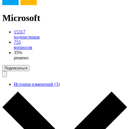
Microsoft
15317
подписчиков
755
вопросов
35%
решено
Подписаться
История изменений (3)