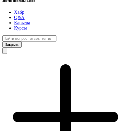
другие проекты хабра
Хабр
Q&A
Карьера
Курсы
Закрыть