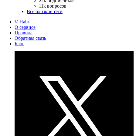
22k подписчиков
11k вопросов
Все близкие теги
© Habr
О сервисе
Правила
Обратная связь
Блог