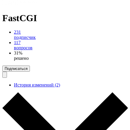
FastCGI
231
подписчик
117
вопросов
31%
решено
Подписаться
История изменений (2)