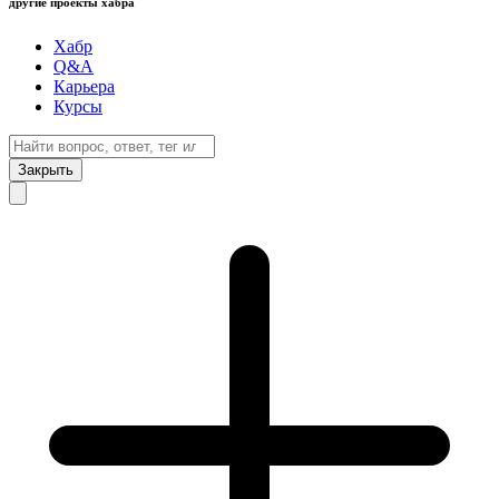
другие проекты хабра
Хабр
Q&A
Карьера
Курсы
Закрыть