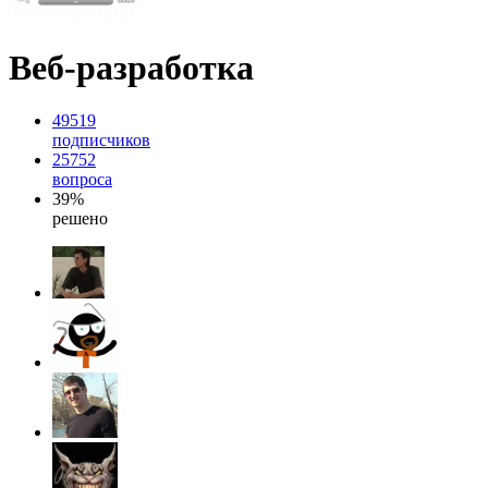
Веб-разработка
49519
подписчиков
25752
вопроса
39%
решено