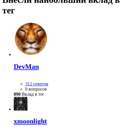
тег
DevMan
312 ответов
0 вопросов
890
Вклад в тег
xmoonlight