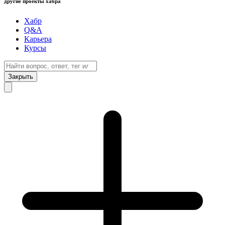
другие проекты хабра
Хабр
Q&A
Карьера
Курсы
Закрыть