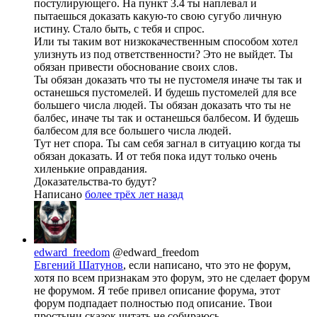
постулирующего. На пункт 3.4 ты наплевал и
пытаешься доказать какую-то свою сугубо личную
истину. Стало быть, с тебя и спрос.
Или ты таким вот низкокачественным способом хотел
улизнуть из под ответственности? Это не выйдет. Ты
обязан привести обоснование своих слов.
Ты обязан доказать что ты не пустомеля иначе ты так и
останешься пустомелей. И будешь пустомелей для все
большего числа людей. Ты обязан доказать что ты не
балбес, иначе ты так и останешься балбесом. И будешь
балбесом для все большего числа людей.
Тут нет спора. Ты сам себя загнал в ситуацию когда ты
обязан доказать. И от тебя пока идут только очень
хиленькие оправдания.
Доказательства-то будут?
Написано
более трёх лет назад
edward_freedom
@edward_freedom
Евгений Шатунов
, если написано, что это не форум,
хотя по всем признакам это форум, это не сделает форум
не форумом. Я тебе привел описание форума, этот
форум подпадает полностью под описание. Твои
простыни сказок читать не собираюсь