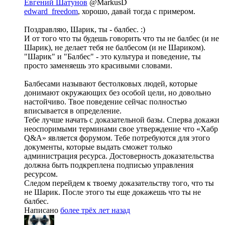
Евгений Шатунов
@MarkusD
edward_freedom
, хорошо, давай тогда с примером.
Поздравляю, Шарик, ты - балбес. :)
И от того что ты будешь говорить что ты не балбес (и не
Шарик), не делает тебя не балбесом (и не Шариком).
"Шарик" и "Балбес" - это культура и поведение, ты
просто заменяешь это красивыми словами.
Балбесами называют бестолковых людей, которые
донимают окружающих без особой цели, но довольно
настойчиво. Твое поведение сейчас полностью
вписывается в определение.
Тебе лучше начать с доказательной базы. Сперва докажи
неоспоримыми терминами свое утверждение что «Хабр
Q&A» является форумом. Тебе потребуются для этого
документы, которые выдать сможет только
администрация ресурса. Достоверность доказательства
должна быть подкреплена подписью управления
ресурсом.
Следом перейдем к твоему доказательству того, что ты
не Шарик. После этого ты еще докажешь что ты не
балбес.
Написано
более трёх лет назад