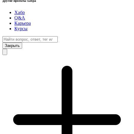
другие проекты хабра
Хабр
Q&A
Карьера
Курсы
Закрыть