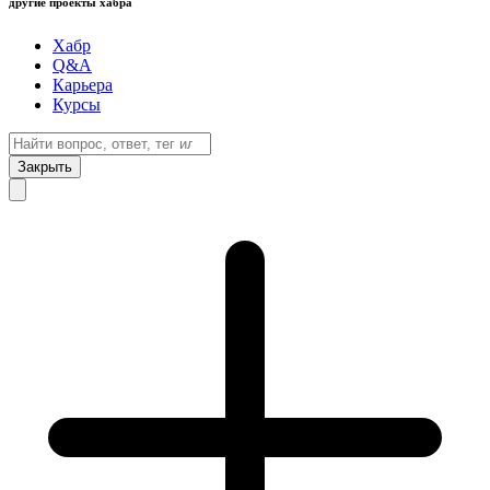
другие проекты хабра
Хабр
Q&A
Карьера
Курсы
Закрыть