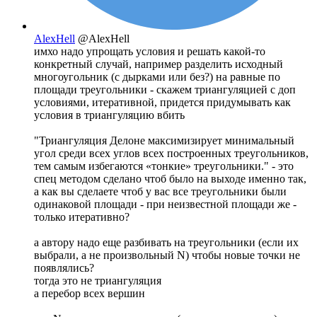
AlexHell
@AlexHell
имхо надо упрощать условия и решать какой-то
конкретный случай, например разделить исходный
многоугольник (с дырками или без?) на равные по
площади треугольники - скажем триангуляцией с доп
условиями, итеративной, придется придумывать как
условия в триангуляцию вбить
"Триангуляция Делоне максимизирует минимальный
угол среди всех углов всех построенных треугольников,
тем самым избегаются «тонкие» треугольники." - это
спец методом сделано чтоб было на выходе именно так,
а как вы сделаете чтоб у вас все треугольники были
одинаковой площади - при неизвестной площади же -
только итеративно?
а автору надо еще разбивать на треугольники (если их
выбрали, а не произвольный N) чтобы новые точки не
появлялись?
тогда это не триангуляция
а перебор всех вершин