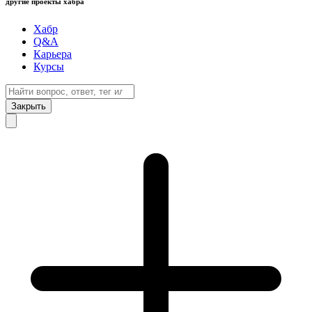
другие проекты хабра
Хабр
Q&A
Карьера
Курсы
Закрыть