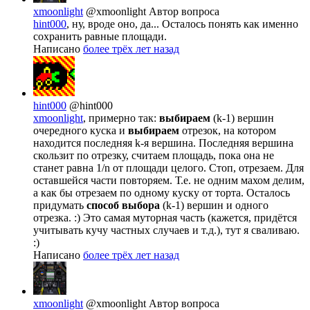
xmoonlight
@xmoonlight
Автор вопроса
hint000
, ну, вроде оно, да... Осталось понять как именно
сохранить равные площади.
Написано
более трёх лет назад
hint000
@hint000
xmoonlight
, примерно так:
выбираем
(k-1) вершин
очередного куска и
выбираем
отрезок, на котором
находится последняя k-я вершина. Последняя вершина
скользит по отрезку, считаем площадь, пока она не
станет равна 1/n от площади целого. Стоп, отрезаем. Для
оставшейся части повторяем. Т.е. не одним махом делим,
а как бы отрезаем по одному куску от торта. Осталось
придумать
способ выбора
(k-1) вершин и одного
отрезка. :) Это самая муторная часть (кажется, придётся
учитывать кучу частных случаев и т.д.), тут я сваливаю.
:)
Написано
более трёх лет назад
xmoonlight
@xmoonlight
Автор вопроса