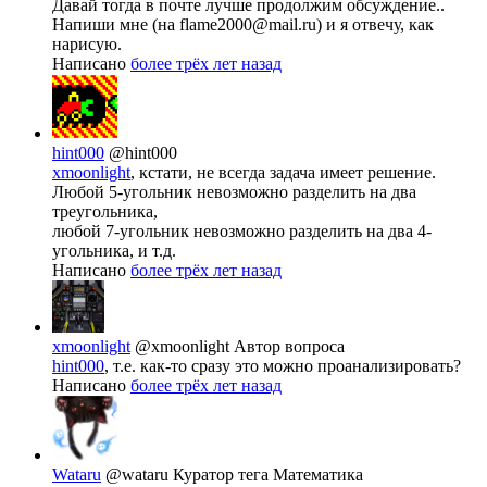
Давай тогда в почте лучше продолжим обсуждение..
Напиши мне (на flame2000@mail.ru) и я отвечу, как
нарисую.
Написано
более трёх лет назад
hint000
@hint000
xmoonlight
, кстати, не всегда задача имеет решение.
Любой 5-угольник невозможно разделить на два
треугольника,
любой 7-угольник невозможно разделить на два 4-
угольника, и т.д.
Написано
более трёх лет назад
xmoonlight
@xmoonlight
Автор вопроса
hint000
, т.е. как-то сразу это можно проанализировать?
Написано
более трёх лет назад
Wataru
@wataru
Куратор тега Математика