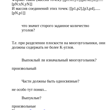
[pN:xN,yN]]
И массив соединений этих точек: [[p1,p2],[p3,p4],.....
[pN,p1]]
что значит сторого заданное количество
уголов?
Т.е. при разделении плоскости на многоугольники, они
должны содержать не более K-углов.
Выпоклый ли изначальный многоугольник?
произвольный
Части должны быть односвязные?
не особо тут понял...
Выпуклые?
произвольные