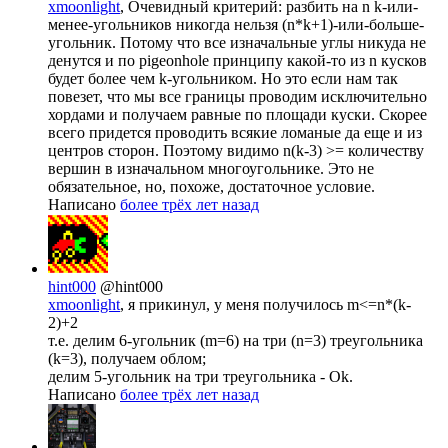
xmoonlight
, Очевидный критерий: разбить на n k-или-
менее-угольников никогда нельзя (n*k+1)-или-больше-
угольник. Потому что все изначальные углы никуда не
денутся и по pigeonhole принципу какой-то из n кусков
будет более чем k-угольником. Но это если нам так
повезет, что мы все границы проводим исключительно
хордами и получаем равные по площади куски. Скорее
всего придется проводить всякие ломаные да еще и из
центров сторон. Поэтому видимо n(k-3) >= количеству
вершин в изначальном многоугольнике. Это не
обязательное, но, похоже, достаточное условие.
Написано
более трёх лет назад
hint000
@hint000
xmoonlight
, я прикинул, у меня получилось m<=n*(k-
2)+2
т.е. делим 6-угольник (m=6) на три (n=3) треугольника
(k=3), получаем облом;
делим 5-угольник на три треугольника - Ok.
Написано
более трёх лет назад