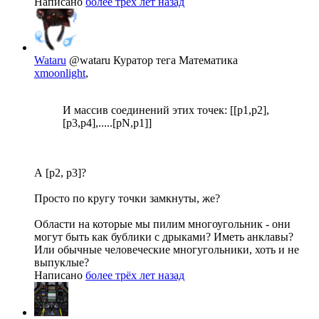
Написано
более трёх лет назад
Wataru
@wataru
Куратор тега Математика
xmoonlight
,
И массив соединений этих точек: [[p1,p2],
[p3,p4],.....[pN,p1]]
А [p2, p3]?
Просто по кругу точки замкнуты, же?
Области на которые мы пилим многоугольник - они
могут быть как бублики с дрыками? Иметь анклавы?
Или обычные человеческие многугольники, хоть и не
выпуклые?
Написано
более трёх лет назад