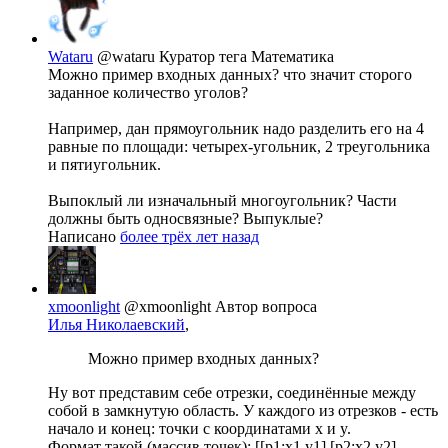
Wataru
@wataru
Куратор тега Математика
Можно пример входных данных? что значит сторого
заданное количество уголов?
Например, дан прямоугольник надо разделить его на 4
равные по площади: четырех-угольник, 2 треугольника
и пятиугольник.
Выпоклый ли изначальный многоугольник? Части
должны быть односвязные? Выпуклые?
Написано
более трёх лет назад
xmoonlight
@xmoonlight
Автор вопроса
Илья Николаевский
,
Можно пример входных данных?
Ну вот представим себе отрезки, соединённые между
собой в замкнутую область. У каждого из отрезков - есть
начало и конец: точки с координатами x и y.
Формат такой (массив точек): [[p1:x1,y1],[p2:x2,y2],.....